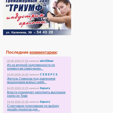
Последние
комментарии
:
alex33kaw
20.06.2026 07:33
написал
Из-за крупной задолженности по
алиментам северчанин...
С Е В Е Р С К
19.05.2026 14:30
написал
Житель Северска под давлением
мошенников вскрыл сейф...
барыга
04.05.2026 21:25
написал
Власти планируют наполнить высохшее
озеро из Томи
барыга
23.04.2026 21:39
написал
Стартовало голосование по выбору
дизайн-проектов для...