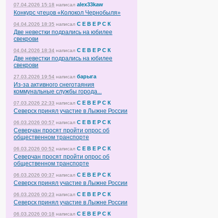
alex33kaw
07.04.2026 15:18
написал
Конкурс чтецов «Колокол Чернобыля»
С Е В Е Р С К
04.04.2026 18:35
написал
Две невестки подрались на юбилее
свекрови
С Е В Е Р С К
04.04.2026 18:34
написал
Две невестки подрались на юбилее
свекрови
барыга
27.03.2026 19:54
написал
Из-за активного снеготаяния
коммунальные службы города...
С Е В Е Р С К
07.03.2026 22:33
написал
Северск принял участие в Лыжне России
С Е В Е Р С К
06.03.2026 00:57
написал
Северчан просят пройти опрос об
общественном транспорте
С Е В Е Р С К
06.03.2026 00:52
написал
Северчан просят пройти опрос об
общественном транспорте
С Е В Е Р С К
06.03.2026 00:37
написал
Северск принял участие в Лыжне России
С Е В Е Р С К
06.03.2026 00:23
написал
Северск принял участие в Лыжне России
С Е В Е Р С К
06.03.2026 00:18
написал