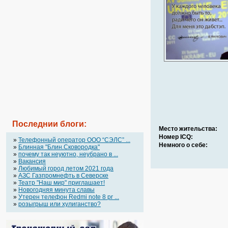
Последнии блоги:
Место жительства:
Номер ICQ:
»
Телефонный оператор OOO “СЭЛС” ...
Немного о себе:
»
Блинная "Блин.Сковородка"
»
почему так неуютно, неубрано в ...
»
Вакансия
»
Любимый город летом 2021 года
»
АЗС Газпромнефть в Северске
»
Театр "Наш мир" приглашает!
»
Новогодняя минута славы
»
Утерен телефон Redmi note 8 pr ...
»
розыгрыш или хулиганство?