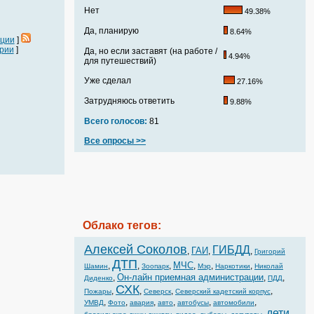
Нет
49.38%
Да, планирую
8.64%
ации
]
рии
]
Да, но если заставят (на работе /
4.94%
для путешествий)
Уже сделал
27.16%
Затрудняюсь ответить
9.88%
Всего голосов:
81
Все опросы >>
Облако тегов:
Алексей Соколов
ГИБДД
ГАИ
,
,
,
Григорий
ДТП
МЧС
,
,
,
,
,
,
Шамин
Зоопарк
Мэр
Наркотики
Николай
Он-лайн приемная администрации
,
,
,
Диденко
ПДД
СХК
,
,
,
,
Пожары
Северск
Северский кадетский корпус
,
,
,
,
,
,
УМВД
Фото
авария
авто
автобусы
автомобили
дети