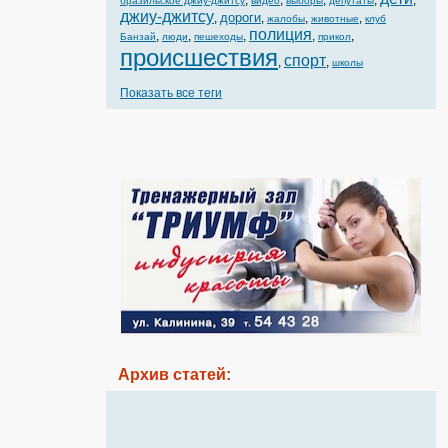
,
,
,
,
,
бразильское джиу-джитсу
видео
выборы
депутаты
джиу-джитсу
дороги
,
,
,
,
жалобы
животные
клуб
полиция
,
,
,
,
,
Банзай
люди
пешеходы
прикол
происшествия
спорт
,
,
школы
Показать все теги
Архив статей: