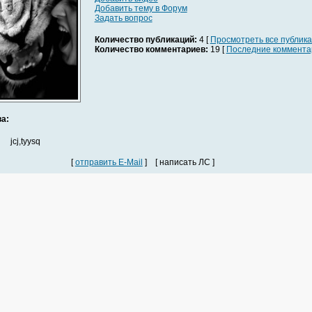
Добавить тему в Форум
Задать вопрос
Количество публикаций:
4 [
Просмотреть все публик
Количество комментариев:
19 [
Последние коммента
а:
jcj,tyysq
[
отправить E-Mail
] [ написать ЛС ]