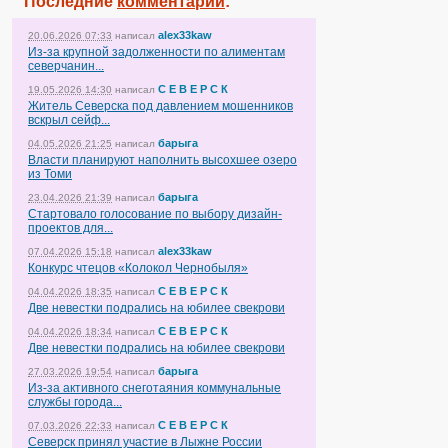
Последние
комментарии
:
alex33kaw
20.06.2026 07:33
написал
Из-за крупной задолженности по алиментам
северчанин...
С Е В Е Р С К
19.05.2026 14:30
написал
Житель Северска под давлением мошенников
вскрыл сейф...
барыга
04.05.2026 21:25
написал
Власти планируют наполнить высохшее озеро
из Томи
барыга
23.04.2026 21:39
написал
Стартовало голосование по выбору дизайн-
проектов для...
alex33kaw
07.04.2026 15:18
написал
Конкурс чтецов «Колокол Чернобыля»
С Е В Е Р С К
04.04.2026 18:35
написал
Две невестки подрались на юбилее свекрови
С Е В Е Р С К
04.04.2026 18:34
написал
Две невестки подрались на юбилее свекрови
барыга
27.03.2026 19:54
написал
Из-за активного снеготаяния коммунальные
службы города...
С Е В Е Р С К
07.03.2026 22:33
написал
Северск принял участие в Лыжне России