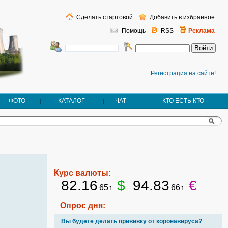
Сделать стартовой
Добавить в избранное
Помощь
RSS
Реклама
Регистрация на сайте!
ФОТО
КАТАЛОГ
ЧАТ
КТО ЕСТЬ КТО
Курс валюты:
82.16
$
94.83
€
65↑
66↑
Опрос дня:
Вы будете делать прививку от коронавируса?