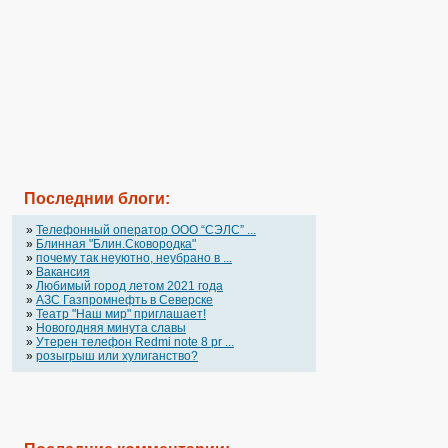
Последнии блоги:
»
Телефонный оператор OOO “СЭЛС” ...
»
Блинная "Блин.Сковородка"
»
почему так неуютно, неубрано в ...
»
Вакансия
»
Любимый город летом 2021 года
»
АЗС Газпромнефть в Северске
»
Театр "Наш мир" приглашает!
»
Новогодняя минута славы
»
Утерен телефон Redmi note 8 pr ...
»
розыгрыш или хулиганство?