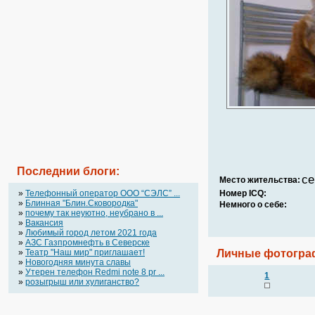
Последнии блоги:
се
Место жительства:
»
Телефонный оператор OOO “СЭЛС” ...
Номер ICQ:
»
Блинная "Блин.Сковородка"
Немного о себе:
»
почему так неуютно, неубрано в ...
»
Вакансия
»
Любимый город летом 2021 года
»
АЗС Газпромнефть в Северске
»
Театр "Наш мир" приглашает!
Личные фотогра
»
Новогодняя минута славы
»
Утерен телефон Redmi note 8 pr ...
1
»
розыгрыш или хулиганство?