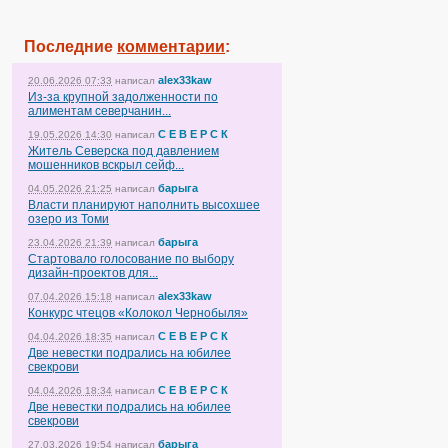
Последние
комментарии
:
alex33kaw
20.06.2026 07:33
написал
Из-за крупной задолженности по
алиментам северчанин...
С Е В Е Р С К
19.05.2026 14:30
написал
Житель Северска под давлением
мошенников вскрыл сейф...
барыга
04.05.2026 21:25
написал
Власти планируют наполнить высохшее
озеро из Томи
барыга
23.04.2026 21:39
написал
Стартовало голосование по выбору
дизайн-проектов для...
alex33kaw
07.04.2026 15:18
написал
Конкурс чтецов «Колокол Чернобыля»
С Е В Е Р С К
04.04.2026 18:35
написал
Две невестки подрались на юбилее
свекрови
С Е В Е Р С К
04.04.2026 18:34
написал
Две невестки подрались на юбилее
свекрови
барыга
27.03.2026 19:54
написал