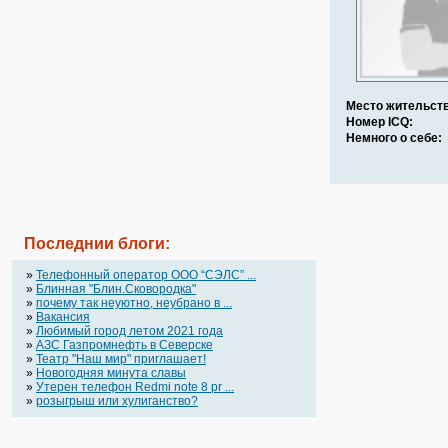
Место жительств
Номер ICQ:
Немного о себе:
Последнии блоги:
»
Телефонный оператор OOO “СЭЛС” ...
»
Блинная "Блин.Сковородка"
»
почему так неуютно, неубрано в ...
»
Вакансия
»
Любимый город летом 2021 года
»
АЗС Газпромнефть в Северске
»
Театр "Наш мир" приглашает!
»
Новогодняя минута славы
»
Утерен телефон Redmi note 8 pr ...
»
розыгрыш или хулиганство?