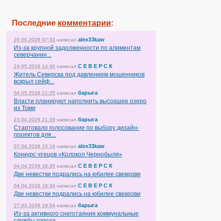
Последние
комментарии
:
alex33kaw
20.06.2026 07:33
написал
Из-за крупной задолженности по алиментам
северчанин...
С Е В Е Р С К
19.05.2026 14:30
написал
Житель Северска под давлением мошенников
вскрыл сейф...
барыга
04.05.2026 21:25
написал
Власти планируют наполнить высохшее озеро
из Томи
барыга
23.04.2026 21:39
написал
Стартовало голосование по выбору дизайн-
проектов для...
alex33kaw
07.04.2026 15:18
написал
Конкурс чтецов «Колокол Чернобыля»
С Е В Е Р С К
04.04.2026 18:35
написал
Две невестки подрались на юбилее свекрови
С Е В Е Р С К
04.04.2026 18:34
написал
Две невестки подрались на юбилее свекрови
барыга
27.03.2026 19:54
написал
Из-за активного снеготаяния коммунальные
службы города...