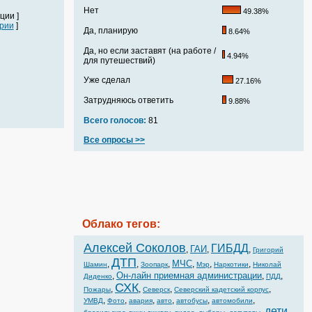
Нет
49.38%
ции ]
рии
]
Да, планирую
8.64%
Да, но если заставят (на работе /
4.94%
для путешествий)
Уже сделал
27.16%
Затрудняюсь ответить
9.88%
Всего голосов:
81
Все опросы >>
Облако тегов:
Алексей Соколов
ГИБДД
ГАИ
,
,
,
Григорий
ДТП
МЧС
,
,
,
,
,
,
Шамин
Зоопарк
Мэр
Наркотики
Николай
Он-лайн приемная администрации
,
,
,
Диденко
ПДД
СХК
,
,
,
,
Пожары
Северск
Северский кадетский корпус
,
,
,
,
,
,
УМВД
Фото
авария
авто
автобусы
автомобили
дети