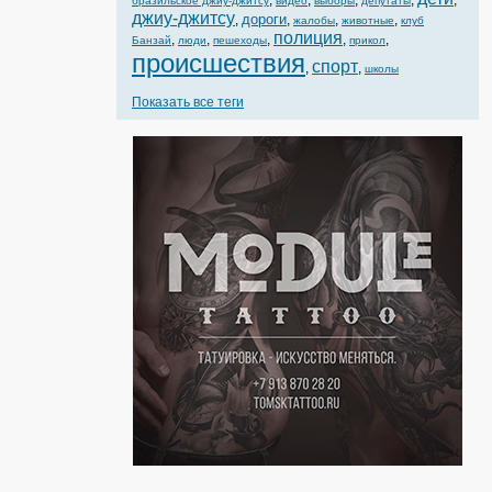
,
,
,
,
,
бразильское джиу-джитсу
видео
выборы
депутаты
джиу-джитсу
дороги
,
,
,
,
жалобы
животные
клуб
полиция
,
,
,
,
,
Банзай
люди
пешеходы
прикол
происшествия
спорт
,
,
школы
Показать все теги