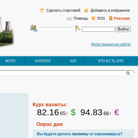
Сделать стартовой
Добавить в избранное
Помощь
RSS
Реклама
Регистрация на сайте!
ФОТО
КАТАЛОГ
ЧАТ
КТО ЕСТЬ КТО
Курс валюты:
82.16
$
94.83
€
65↑
66↑
Опрос дня:
Вы будете делать прививку от коронавируса?