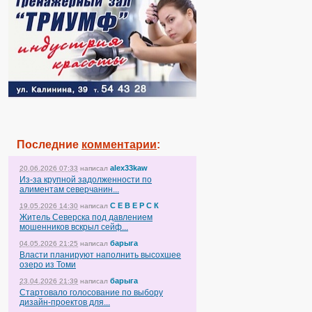
Последние
комментарии
:
alex33kaw
20.06.2026 07:33
написал
Из-за крупной задолженности по
алиментам северчанин...
С Е В Е Р С К
19.05.2026 14:30
написал
Житель Северска под давлением
мошенников вскрыл сейф...
барыга
04.05.2026 21:25
написал
Власти планируют наполнить высохшее
озеро из Томи
барыга
23.04.2026 21:39
написал
Стартовало голосование по выбору
дизайн-проектов для...