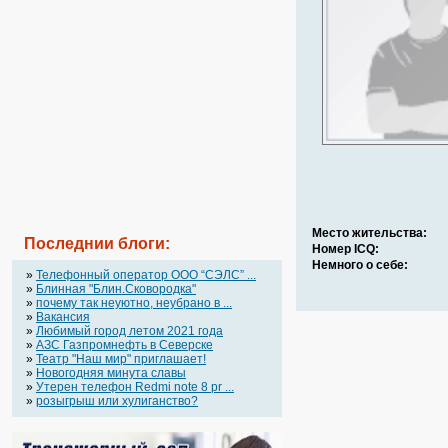
Место жительства:
Последнии блоги:
Номер ICQ:
Немного о себе:
»
Телефонный оператор OOO “СЭЛС” ...
»
Блинная "Блин.Сковородка"
»
почему так неуютно, неубрано в ...
»
Вакансия
»
Любимый город летом 2021 года
»
АЗС Газпромнефть в Северске
»
Театр "Наш мир" приглашает!
»
Новогодняя минута славы
»
Утерен телефон Redmi note 8 pr ...
»
розыгрыш или хулиганство?