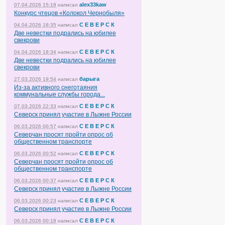
alex33kaw
07.04.2026 15:18
написал
Конкурс чтецов «Колокол Чернобыля»
С Е В Е Р С К
04.04.2026 18:35
написал
Две невестки подрались на юбилее
свекрови
С Е В Е Р С К
04.04.2026 18:34
написал
Две невестки подрались на юбилее
свекрови
барыга
27.03.2026 19:54
написал
Из-за активного снеготаяния
коммунальные службы города...
С Е В Е Р С К
07.03.2026 22:33
написал
Северск принял участие в Лыжне России
С Е В Е Р С К
06.03.2026 00:57
написал
Северчан просят пройти опрос об
общественном транспорте
С Е В Е Р С К
06.03.2026 00:52
написал
Северчан просят пройти опрос об
общественном транспорте
С Е В Е Р С К
06.03.2026 00:37
написал
Северск принял участие в Лыжне России
С Е В Е Р С К
06.03.2026 00:23
написал
Северск принял участие в Лыжне России
С Е В Е Р С К
06.03.2026 00:18
написал