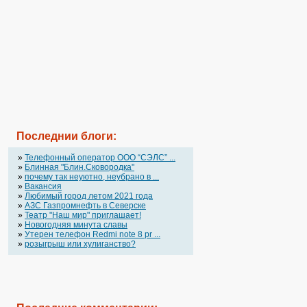
Последнии блоги:
»
Телефонный оператор OOO “СЭЛС” ...
»
Блинная "Блин.Сковородка"
»
почему так неуютно, неубрано в ...
»
Вакансия
»
Любимый город летом 2021 года
»
АЗС Газпромнефть в Северске
»
Театр "Наш мир" приглашает!
»
Новогодняя минута славы
»
Утерен телефон Redmi note 8 pr ...
»
розыгрыш или хулиганство?