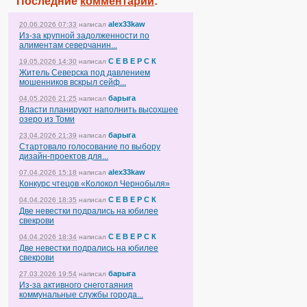
Последние
комментарии
:
alex33kaw
20.06.2026 07:33
написал
Из-за крупной задолженности по
алиментам северчанин...
С Е В Е Р С К
19.05.2026 14:30
написал
Житель Северска под давлением
мошенников вскрыл сейф...
барыга
04.05.2026 21:25
написал
Власти планируют наполнить высохшее
озеро из Томи
барыга
23.04.2026 21:39
написал
Стартовало голосование по выбору
дизайн-проектов для...
alex33kaw
07.04.2026 15:18
написал
Конкурс чтецов «Колокол Чернобыля»
С Е В Е Р С К
04.04.2026 18:35
написал
Две невестки подрались на юбилее
свекрови
С Е В Е Р С К
04.04.2026 18:34
написал
Две невестки подрались на юбилее
свекрови
барыга
27.03.2026 19:54
написал
Из-за активного снеготаяния
коммунальные службы города...