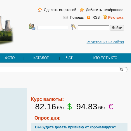
Сделать стартовой
Добавить в избранное
Помощь
RSS
Реклама
Регистрация на сайте!
ФОТО
КАТАЛОГ
ЧАТ
КТО ЕСТЬ КТО
Курс валюты:
82.16
$
94.83
€
65↑
66↑
Опрос дня:
Вы будете делать прививку от коронавируса?