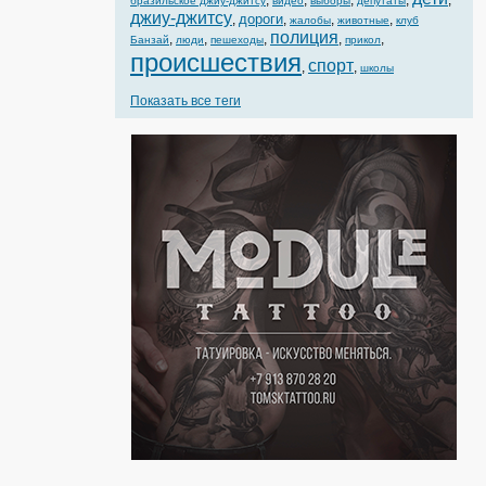
,
,
,
,
,
бразильское джиу-джитсу
видео
выборы
депутаты
джиу-джитсу
дороги
,
,
,
,
жалобы
животные
клуб
полиция
,
,
,
,
,
Банзай
люди
пешеходы
прикол
происшествия
спорт
,
,
школы
Показать все теги