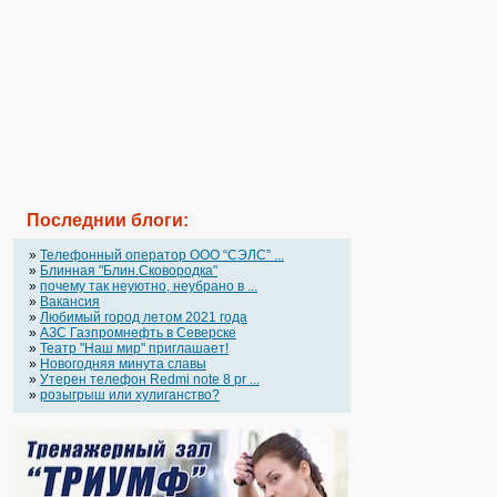
Последнии блоги:
»
Телефонный оператор OOO “СЭЛС” ...
»
Блинная "Блин.Сковородка"
»
почему так неуютно, неубрано в ...
»
Вакансия
»
Любимый город летом 2021 года
»
АЗС Газпромнефть в Северске
»
Театр "Наш мир" приглашает!
»
Новогодняя минута славы
»
Утерен телефон Redmi note 8 pr ...
»
розыгрыш или хулиганство?