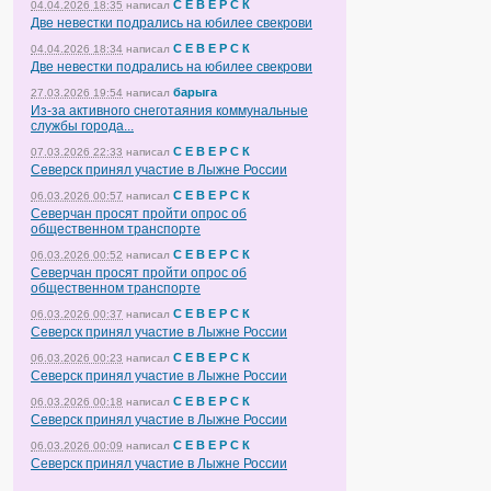
С Е В Е Р С К
04.04.2026 18:35
написал
Две невестки подрались на юбилее свекрови
С Е В Е Р С К
04.04.2026 18:34
написал
Две невестки подрались на юбилее свекрови
барыга
27.03.2026 19:54
написал
Из-за активного снеготаяния коммунальные
службы города...
С Е В Е Р С К
07.03.2026 22:33
написал
Северск принял участие в Лыжне России
С Е В Е Р С К
06.03.2026 00:57
написал
Северчан просят пройти опрос об
общественном транспорте
С Е В Е Р С К
06.03.2026 00:52
написал
Северчан просят пройти опрос об
общественном транспорте
С Е В Е Р С К
06.03.2026 00:37
написал
Северск принял участие в Лыжне России
С Е В Е Р С К
06.03.2026 00:23
написал
Северск принял участие в Лыжне России
С Е В Е Р С К
06.03.2026 00:18
написал
Северск принял участие в Лыжне России
С Е В Е Р С К
06.03.2026 00:09
написал
Северск принял участие в Лыжне России