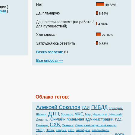
Нет
49.38%
ции ]
рии
]
Да, планирую
8.64%
Да, но если заставят (на работе /
4.94%
для путешествий)
Уже сделал
27.16%
Затрудняюсь ответить
9.88%
Всего голосов:
81
Все опросы >>
Облако тегов:
Алексей Соколов
ГИБДД
ГАИ
,
,
,
Григорий
ДТП
МЧС
,
,
,
,
,
,
Шамин
Зоопарк
Мэр
Наркотики
Николай
Он-лайн приемная администрации
,
,
,
Диденко
ПДД
СХК
,
,
,
,
Пожары
Северск
Северский кадетский корпус
,
,
,
,
,
,
УМВД
Фото
авария
авто
автобусы
автомобили
дети