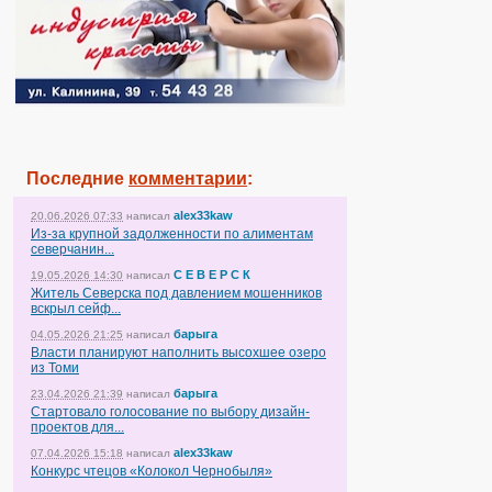
Последние
комментарии
:
alex33kaw
20.06.2026 07:33
написал
Из-за крупной задолженности по алиментам
северчанин...
С Е В Е Р С К
19.05.2026 14:30
написал
Житель Северска под давлением мошенников
вскрыл сейф...
барыга
04.05.2026 21:25
написал
Власти планируют наполнить высохшее озеро
из Томи
барыга
23.04.2026 21:39
написал
Стартовало голосование по выбору дизайн-
проектов для...
alex33kaw
07.04.2026 15:18
написал
Конкурс чтецов «Колокол Чернобыля»