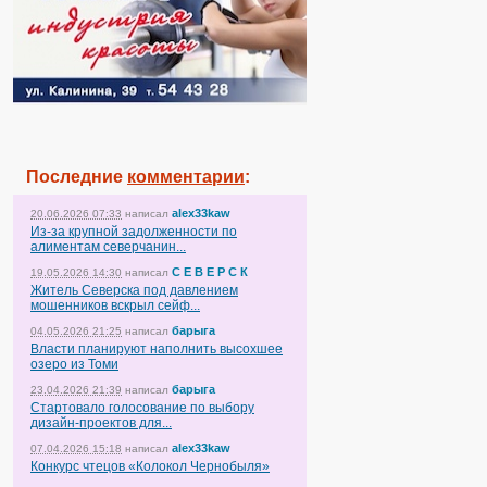
Последние
комментарии
:
alex33kaw
20.06.2026 07:33
написал
Из-за крупной задолженности по
алиментам северчанин...
С Е В Е Р С К
19.05.2026 14:30
написал
Житель Северска под давлением
мошенников вскрыл сейф...
барыга
04.05.2026 21:25
написал
Власти планируют наполнить высохшее
озеро из Томи
барыга
23.04.2026 21:39
написал
Стартовало голосование по выбору
дизайн-проектов для...
alex33kaw
07.04.2026 15:18
написал
Конкурс чтецов «Колокол Чернобыля»