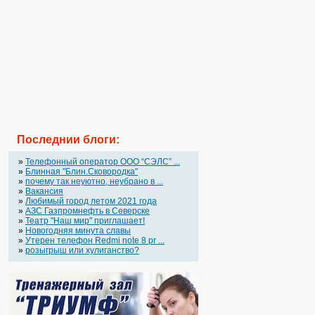
Последнии блоги:
»
Телефонный оператор OOO “СЭЛС” ...
»
Блинная "Блин.Сковородка"
»
почему так неуютно, неубрано в ...
»
Вакансия
»
Любимый город летом 2021 года
»
АЗС Газпромнефть в Северске
»
Театр "Наш мир" приглашает!
»
Новогодняя минута славы
»
Утерен телефон Redmi note 8 pr ...
»
розыгрыш или хулиганство?