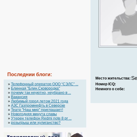
Последнии блоги:
Se
Место жительства:
»
Телефонный оператор OOO “СЭЛС” ...
Номер ICQ:
»
Блинная "Блин.Сковородка"
Немного о себе:
»
почему так неуютно, неубрано в ...
»
Вакансия
»
Любимый город летом 2021 года
»
АЗС Газпромнефть в Северске
»
Театр "Наш мир" приглашает!
»
Новогодняя минута славы
»
Утерен телефон Redmi note 8 pr ...
»
розыгрыш или хулиганство?