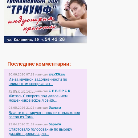
Последние
комментарии
:
alex33kaw
20.06.2026 07:33
написал
Из-за крупной задолженности по
алиментам северчанин...
С Е В Е Р С К
19.05.2026 14:30
написал
Житель Северска под давлением
мошенников вскрыл сейф...
барыга
04.05.2026 21:25
написал
Власти планируют наполнить высохшее
озеро из Томи
барыга
23.04.2026 21:39
написал
Стартовало голосование по выбору
дизайн-проектов для...