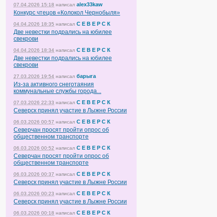
alex33kaw
07.04.2026 15:18
написал
Конкурс чтецов «Колокол Чернобыля»
С Е В Е Р С К
04.04.2026 18:35
написал
Две невестки подрались на юбилее
свекрови
С Е В Е Р С К
04.04.2026 18:34
написал
Две невестки подрались на юбилее
свекрови
барыга
27.03.2026 19:54
написал
Из-за активного снеготаяния
коммунальные службы города...
С Е В Е Р С К
07.03.2026 22:33
написал
Северск принял участие в Лыжне России
С Е В Е Р С К
06.03.2026 00:57
написал
Северчан просят пройти опрос об
общественном транспорте
С Е В Е Р С К
06.03.2026 00:52
написал
Северчан просят пройти опрос об
общественном транспорте
С Е В Е Р С К
06.03.2026 00:37
написал
Северск принял участие в Лыжне России
С Е В Е Р С К
06.03.2026 00:23
написал
Северск принял участие в Лыжне России
С Е В Е Р С К
06.03.2026 00:18
написал