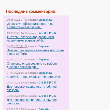
Последние
комментарии
:
alex33kaw
20.06.2026 07:33
написал
Из-за крупной задолженности по
алиментам северчанин...
С Е В Е Р С К
19.05.2026 14:30
написал
Житель Северска под давлением
мошенников вскрыл сейф...
барыга
04.05.2026 21:25
написал
Власти планируют наполнить высохшее
озеро из Томи
барыга
23.04.2026 21:39
написал
Стартовало голосование по выбору
дизайн-проектов для...
alex33kaw
07.04.2026 15:18
написал
Конкурс чтецов «Колокол Чернобыля»
С Е В Е Р С К
04.04.2026 18:35
написал
Две невестки подрались на юбилее
свекрови
С Е В Е Р С К
04.04.2026 18:34
написал
Две невестки подрались на юбилее
свекрови
барыга
27.03.2026 19:54
написал