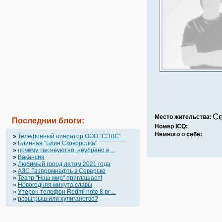
Се
Место жительства:
Последнии блоги:
Номер ICQ:
Немного о себе:
»
Телефонный оператор OOO “СЭЛС” ...
»
Блинная "Блин.Сковородка"
»
почему так неуютно, неубрано в ...
»
Вакансия
»
Любимый город летом 2021 года
»
АЗС Газпромнефть в Северске
»
Театр "Наш мир" приглашает!
»
Новогодняя минута славы
»
Утерен телефон Redmi note 8 pr ...
»
розыгрыш или хулиганство?