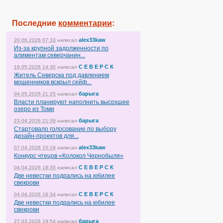
Последние
комментарии
:
alex33kaw
20.06.2026 07:33
написал
Из-за крупной задолженности по
алиментам северчанин...
С Е В Е Р С К
19.05.2026 14:30
написал
Житель Северска под давлением
мошенников вскрыл сейф...
барыга
04.05.2026 21:25
написал
Власти планируют наполнить высохшее
озеро из Томи
барыга
23.04.2026 21:39
написал
Стартовало голосование по выбору
дизайн-проектов для...
alex33kaw
07.04.2026 15:18
написал
Конкурс чтецов «Колокол Чернобыля»
С Е В Е Р С К
04.04.2026 18:35
написал
Две невестки подрались на юбилее
свекрови
С Е В Е Р С К
04.04.2026 18:34
написал
Две невестки подрались на юбилее
свекрови
барыга
27.03.2026 19:54
написал