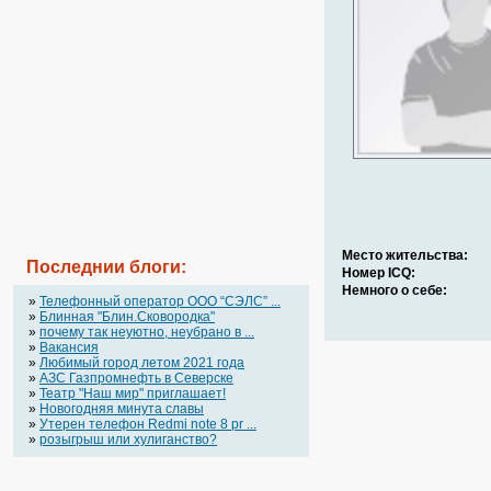
Место жительства:
Последнии блоги:
Номер ICQ:
Немного о себе:
»
Телефонный оператор OOO “СЭЛС” ...
»
Блинная "Блин.Сковородка"
»
почему так неуютно, неубрано в ...
»
Вакансия
»
Любимый город летом 2021 года
»
АЗС Газпромнефть в Северске
»
Театр "Наш мир" приглашает!
»
Новогодняя минута славы
»
Утерен телефон Redmi note 8 pr ...
»
розыгрыш или хулиганство?