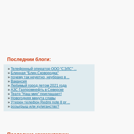
Последнии блоги:
»
Телефонный оператор OOO “СЭЛС” ...
»
Блинная "Блин.Сковородка"
»
почему так неуютно, неубрано в ...
»
Вакансия
»
Любимый город летом 2021 года
»
АЗС Газпромнефть в Северске
»
Театр "Наш мир" приглашает!
»
Новогодняя минута славы
»
Утерен телефон Redmi note 8 pr ...
»
розыгрыш или хулиганство?