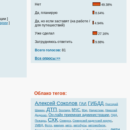
Нет
49.38%
Да, планирую
8.64%
ции ]
Да, но если заставят (на работе /
арии
]
4.94%
для путешествий)
Уже сделал
27.16%
Затрудняюсь ответить
9.88%
Всего голосов:
81
Все опросы >>
Облако тегов:
Алексей Соколов
ГИБДД
ГАИ
,
,
,
Григорий
ДТП
МЧС
,
,
,
,
,
,
Шамин
Зоопарк
Мэр
Наркотики
Николай
Он-лайн приемная администрации
,
,
,
Диденко
ПДД
СХК
,
,
,
,
Пожары
Северск
Северский кадетский корпус
,
,
,
,
,
,
УМВД
Фото
авария
авто
автобусы
автомобили
дети