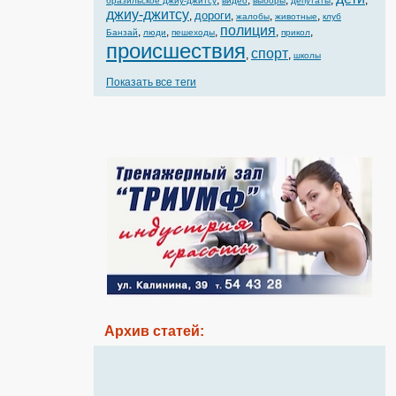
,
,
,
,
,
бразильское джиу-джитсу
видео
выборы
депутаты
джиу-джитсу
дороги
,
,
,
,
жалобы
животные
клуб
полиция
,
,
,
,
,
Банзай
люди
пешеходы
прикол
происшествия
спорт
,
,
школы
Показать все теги
Архив статей: