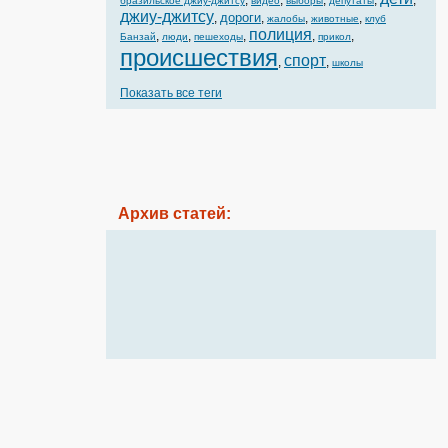
,
,
,
,
,
бразильское джиу-джитсу
видео
выборы
депутаты
джиу-джитсу
дороги
,
,
,
,
жалобы
животные
клуб
полиция
,
,
,
,
,
Банзай
люди
пешеходы
прикол
происшествия
спорт
,
,
школы
Показать все теги
Архив статей: