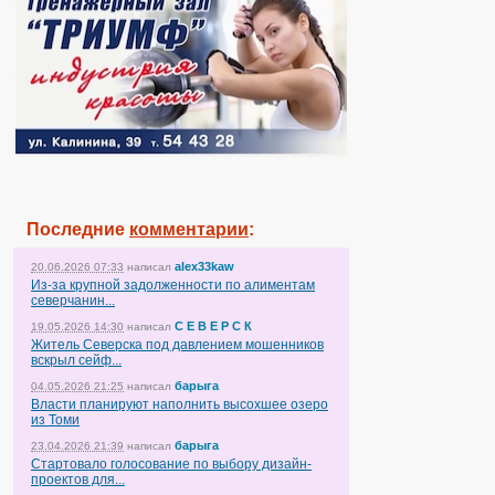
Последние
комментарии
:
alex33kaw
20.06.2026 07:33
написал
Из-за крупной задолженности по алиментам
северчанин...
С Е В Е Р С К
19.05.2026 14:30
написал
Житель Северска под давлением мошенников
вскрыл сейф...
барыга
04.05.2026 21:25
написал
Власти планируют наполнить высохшее озеро
из Томи
барыга
23.04.2026 21:39
написал
Стартовало голосование по выбору дизайн-
проектов для...