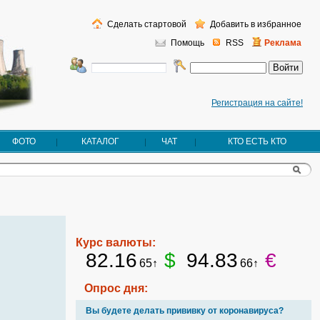
Сделать стартовой
Добавить в избранное
Помощь
RSS
Реклама
Регистрация на сайте!
ФОТО
КАТАЛОГ
ЧАТ
КТО ЕСТЬ КТО
Курс валюты:
82.16
$
94.83
€
65↑
66↑
Опрос дня:
Вы будете делать прививку от коронавируса?