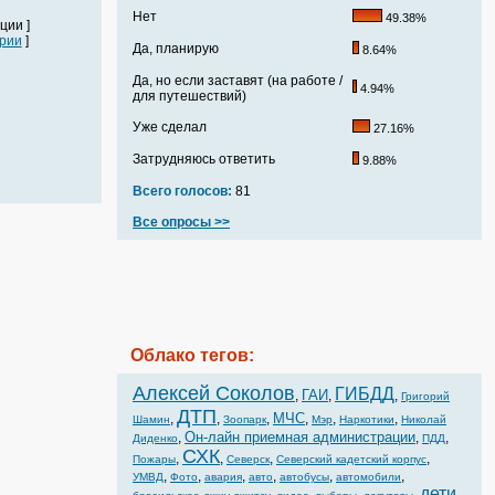
Нет
49.38%
ции ]
рии
]
Да, планирую
8.64%
Да, но если заставят (на работе /
4.94%
для путешествий)
Уже сделал
27.16%
Затрудняюсь ответить
9.88%
Всего голосов:
81
Все опросы >>
Облако тегов:
Алексей Соколов
ГИБДД
ГАИ
,
,
,
Григорий
ДТП
МЧС
,
,
,
,
,
,
Шамин
Зоопарк
Мэр
Наркотики
Николай
Он-лайн приемная администрации
,
,
,
Диденко
ПДД
СХК
,
,
,
,
Пожары
Северск
Северский кадетский корпус
,
,
,
,
,
,
УМВД
Фото
авария
авто
автобусы
автомобили
дети