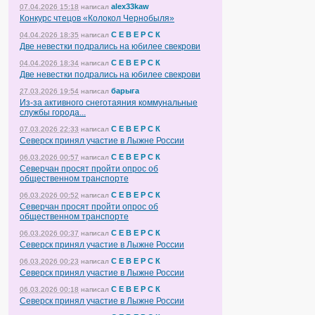
alex33kaw
07.04.2026 15:18
написал
Конкурс чтецов «Колокол Чернобыля»
С Е В Е Р С К
04.04.2026 18:35
написал
Две невестки подрались на юбилее свекрови
С Е В Е Р С К
04.04.2026 18:34
написал
Две невестки подрались на юбилее свекрови
барыга
27.03.2026 19:54
написал
Из-за активного снеготаяния коммунальные
службы города...
С Е В Е Р С К
07.03.2026 22:33
написал
Северск принял участие в Лыжне России
С Е В Е Р С К
06.03.2026 00:57
написал
Северчан просят пройти опрос об
общественном транспорте
С Е В Е Р С К
06.03.2026 00:52
написал
Северчан просят пройти опрос об
общественном транспорте
С Е В Е Р С К
06.03.2026 00:37
написал
Северск принял участие в Лыжне России
С Е В Е Р С К
06.03.2026 00:23
написал
Северск принял участие в Лыжне России
С Е В Е Р С К
06.03.2026 00:18
написал
Северск принял участие в Лыжне России