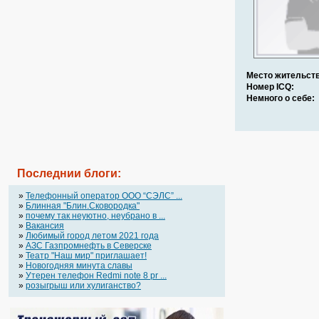
Место жительств
Номер ICQ:
Немного о себе:
Последнии блоги:
»
Телефонный оператор OOO “СЭЛС” ...
»
Блинная "Блин.Сковородка"
»
почему так неуютно, неубрано в ...
»
Вакансия
»
Любимый город летом 2021 года
»
АЗС Газпромнефть в Северске
»
Театр "Наш мир" приглашает!
»
Новогодняя минута славы
»
Утерен телефон Redmi note 8 pr ...
»
розыгрыш или хулиганство?