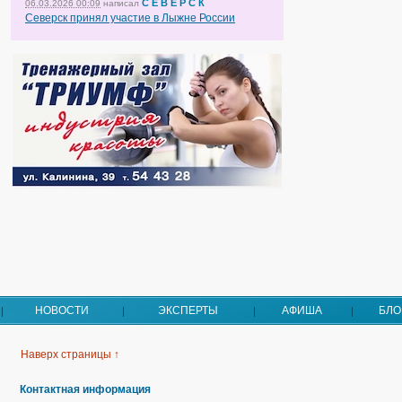
С Е В Е Р С К
06.03.2026 00:09
написал
Северск принял участие в Лыжне России
НОВОСТИ
ЭКСПЕРТЫ
АФИША
БЛО
Наверх страницы ↑
Контактная информация