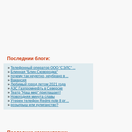
Последнии блоги:
»
Телефонный оператор OOO “СЭЛС” ...
»
Блинная "Блин.Сковородка"
»
почему так неуютно, неубрано в ...
»
Вакансия
»
Любимый город летом 2021 года
»
АЗС Газпромнефть в Северске
»
Театр "Наш мир" приглашает!
»
Новогодняя минута славы
»
Утерен телефон Redmi note 8 pr ...
»
розыгрыш или хулиганство?