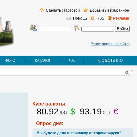
Сделать стартовой
Добавить в избранное
Помощь
RSS
Реклама
Регистрация на сайте!
ФОТО
КАТАЛОГ
ЧАТ
КТО ЕСТЬ КТО
Курс валюты:
80.92
$
93.19
€
93↓
01↓
Опрос дня:
Вы будете делать прививку от коронавируса?