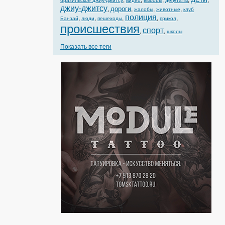
,
,
,
,
,
бразильское джиу-джитсу
видео
выборы
депутаты
джиу-джитсу
дороги
,
,
,
,
жалобы
животные
клуб
полиция
,
,
,
,
,
Банзай
люди
пешеходы
прикол
происшествия
спорт
,
,
школы
Показать все теги