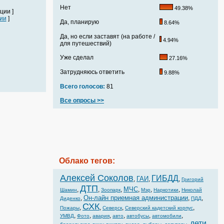
Нет
49.38%
ции ]
ии
]
Да, планирую
8.64%
Да, но если заставят (на работе /
4.94%
для путешествий)
Уже сделал
27.16%
Затрудняюсь ответить
9.88%
Всего голосов:
81
Все опросы >>
Облако тегов:
Алексей Соколов
ГИБДД
ГАИ
,
,
,
Григорий
ДТП
МЧС
,
,
,
,
,
,
Шамин
Зоопарк
Мэр
Наркотики
Николай
Он-лайн приемная администрации
,
,
,
Диденко
ПДД
СХК
,
,
,
,
Пожары
Северск
Северский кадетский корпус
,
,
,
,
,
,
УМВД
Фото
авария
авто
автобусы
автомобили
дети