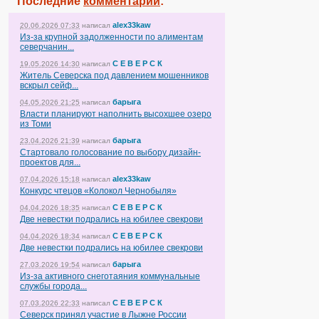
Последние
комментарии
:
alex33kaw
20.06.2026 07:33
написал
Из-за крупной задолженности по алиментам
северчанин...
С Е В Е Р С К
19.05.2026 14:30
написал
Житель Северска под давлением мошенников
вскрыл сейф...
барыга
04.05.2026 21:25
написал
Власти планируют наполнить высохшее озеро
из Томи
барыга
23.04.2026 21:39
написал
Стартовало голосование по выбору дизайн-
проектов для...
alex33kaw
07.04.2026 15:18
написал
Конкурс чтецов «Колокол Чернобыля»
С Е В Е Р С К
04.04.2026 18:35
написал
Две невестки подрались на юбилее свекрови
С Е В Е Р С К
04.04.2026 18:34
написал
Две невестки подрались на юбилее свекрови
барыга
27.03.2026 19:54
написал
Из-за активного снеготаяния коммунальные
службы города...
С Е В Е Р С К
07.03.2026 22:33
написал
Северск принял участие в Лыжне России