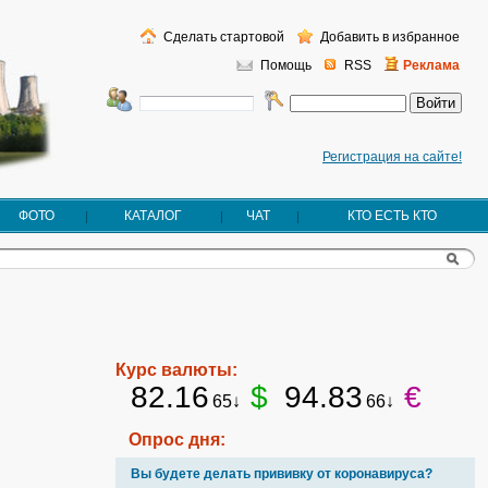
Сделать стартовой
Добавить в избранное
Помощь
RSS
Реклама
Регистрация на сайте!
ФОТО
КАТАЛОГ
ЧАТ
КТО ЕСТЬ КТО
Курс валюты:
82.16
$
94.83
€
65↓
66↓
Опрос дня:
Вы будете делать прививку от коронавируса?