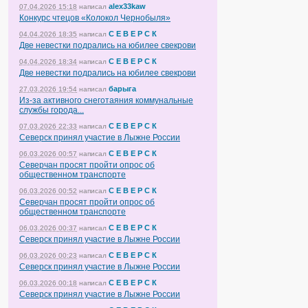
alex33kaw
07.04.2026 15:18
написал
Конкурс чтецов «Колокол Чернобыля»
С Е В Е Р С К
04.04.2026 18:35
написал
Две невестки подрались на юбилее свекрови
С Е В Е Р С К
04.04.2026 18:34
написал
Две невестки подрались на юбилее свекрови
барыга
27.03.2026 19:54
написал
Из-за активного снеготаяния коммунальные
службы города...
С Е В Е Р С К
07.03.2026 22:33
написал
Северск принял участие в Лыжне России
С Е В Е Р С К
06.03.2026 00:57
написал
Северчан просят пройти опрос об
общественном транспорте
С Е В Е Р С К
06.03.2026 00:52
написал
Северчан просят пройти опрос об
общественном транспорте
С Е В Е Р С К
06.03.2026 00:37
написал
Северск принял участие в Лыжне России
С Е В Е Р С К
06.03.2026 00:23
написал
Северск принял участие в Лыжне России
С Е В Е Р С К
06.03.2026 00:18
написал
Северск принял участие в Лыжне России