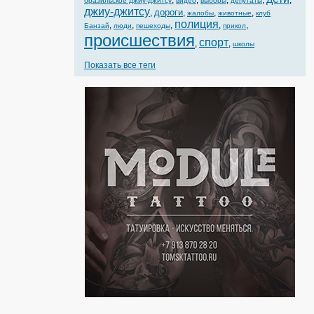
,
,
,
,
,
бразильское джиу-джитсу
видео
выборы
депутаты
джиу-джитсу
дороги
,
,
,
,
жалобы
животные
клуб
полиция
,
,
,
,
,
Банзай
люди
пешеходы
прикол
происшествия
спорт
,
,
школы
Показать все теги