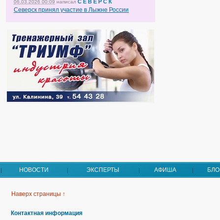
С Е В Е Р С К
06.03.2026 00:09
написал
Северск принял участие в Лыжне России
НОВОСТИ
ЭКСПЕРТЫ
АФИША
БЛО
Наверх страницы ↑
Контактная информация