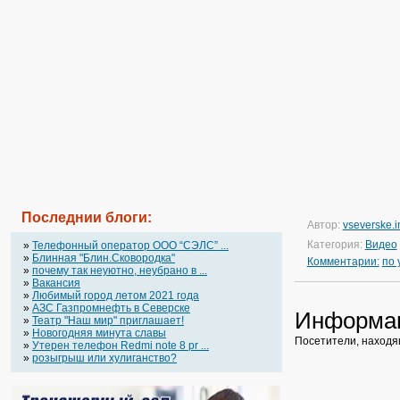
Последнии блоги:
Автор:
vseverske.i
Категория:
Видео
»
Телефонный оператор OOO “СЭЛС” ...
»
Блинная "Блин.Сковородка"
Комментарии:
по
»
почему так неуютно, неубрано в ...
»
Вакансия
»
Любимый город летом 2021 года
»
АЗС Газпромнефть в Северске
Информа
»
Театр "Наш мир" приглашает!
»
Новогодняя минута славы
Посетители, находя
»
Утерен телефон Redmi note 8 pr ...
»
розыгрыш или хулиганство?