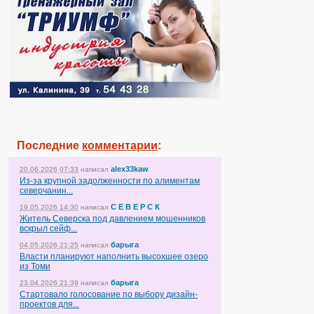
Последние
комментарии
:
alex33kaw
20.06.2026 07:33
написал
Из-за крупной задолженности по алиментам
северчанин...
С Е В Е Р С К
19.05.2026 14:30
написал
Житель Северска под давлением мошенников
вскрыл сейф...
барыга
04.05.2026 21:25
написал
Власти планируют наполнить высохшее озеро
из Томи
барыга
23.04.2026 21:39
написал
Стартовало голосование по выбору дизайн-
проектов для...