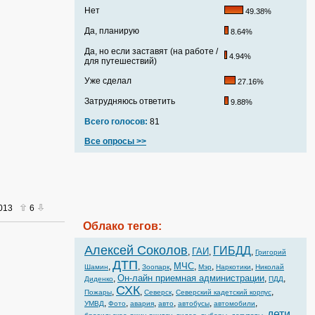
Нет
49.38%
Да, планирую
8.64%
Да, но если заставят (на работе /
4.94%
для путешествий)
Уже сделал
27.16%
Затрудняюсь ответить
9.88%
Всего голосов:
81
Все опросы >>
2013
6
Облако тегов:
Алексей Соколов
ГИБДД
ГАИ
,
,
,
Григорий
ДТП
МЧС
,
,
,
,
,
,
Шамин
Зоопарк
Мэр
Наркотики
Николай
Он-лайн приемная администрации
,
,
,
Диденко
ПДД
СХК
,
,
,
,
Пожары
Северск
Северский кадетский корпус
,
,
,
,
,
,
УМВД
Фото
авария
авто
автобусы
автомобили
дети