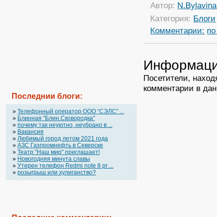
Автор:
N.Bylavina
Категория:
Блоги
Комментарии:
по
Информац
Посетители, наход
комментарии в дан
Последнии блоги:
»
Телефонный оператор OOO “СЭЛС” ...
»
Блинная "Блин.Сковородка"
»
почему так неуютно, неубрано в ...
»
Вакансия
»
Любимый город летом 2021 года
»
АЗС Газпромнефть в Северске
»
Театр "Наш мир" приглашает!
»
Новогодняя минута славы
»
Утерен телефон Redmi note 8 pr ...
»
розыгрыш или хулиганство?