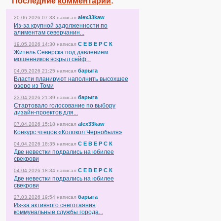
Последние
комментарии
:
alex33kaw
20.06.2026 07:33
написал
Из-за крупной задолженности по
алиментам северчанин...
С Е В Е Р С К
19.05.2026 14:30
написал
Житель Северска под давлением
мошенников вскрыл сейф...
барыга
04.05.2026 21:25
написал
Власти планируют наполнить высохшее
озеро из Томи
барыга
23.04.2026 21:39
написал
Стартовало голосование по выбору
дизайн-проектов для...
alex33kaw
07.04.2026 15:18
написал
Конкурс чтецов «Колокол Чернобыля»
С Е В Е Р С К
04.04.2026 18:35
написал
Две невестки подрались на юбилее
свекрови
С Е В Е Р С К
04.04.2026 18:34
написал
Две невестки подрались на юбилее
свекрови
барыга
27.03.2026 19:54
написал
Из-за активного снеготаяния
коммунальные службы города...