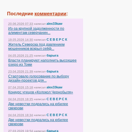
Последние
комментарии
:
alex33kaw
20.06.2026 07:33
написал
Из-за крупной задолженности по
алиментам северчанин...
С Е В Е Р С К
19.05.2026 14:30
написал
Житель Северска под давлением
мошенников вскрыл сейф...
барыга
04.05.2026 21:25
написал
Власти планируют наполнить высохшее
озеро из Томи
барыга
23.04.2026 21:39
написал
Стартовало голосование по выбору
дизайн-проектов для...
alex33kaw
07.04.2026 15:18
написал
Конкурс чтецов «Колокол Чернобыля»
С Е В Е Р С К
04.04.2026 18:35
написал
Две невестки подрались на юбилее
свекрови
С Е В Е Р С К
04.04.2026 18:34
написал
Две невестки подрались на юбилее
свекрови
барыга
27.03.2026 19:54
написал