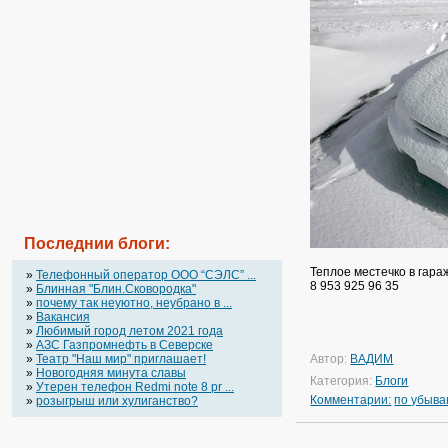
Последнии блоги:
Теплое местечко в гараж
»
Телефонный оператор OOO “СЭЛС” ...
8 953 925 96 35
»
Блинная "Блин.Сковородка"
»
почему так неуютно, неубрано в ...
»
Вакансия
»
Любимый город летом 2021 года
»
АЗС Газпромнефть в Северске
»
Театр "Наш мир" приглашает!
Автор:
ВАДИМ
»
Новогодняя минута славы
Категория:
Блоги
»
Утерен телефон Redmi note 8 pr ...
Комментарии:
по убыв
»
розыгрыш или хулиганство?