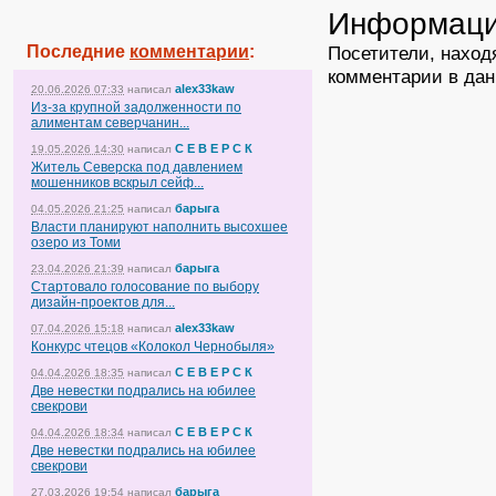
Информац
Последние
комментарии
:
Посетители, наход
комментарии в дан
alex33kaw
20.06.2026 07:33
написал
Из-за крупной задолженности по
алиментам северчанин...
С Е В Е Р С К
19.05.2026 14:30
написал
Житель Северска под давлением
мошенников вскрыл сейф...
барыга
04.05.2026 21:25
написал
Власти планируют наполнить высохшее
озеро из Томи
барыга
23.04.2026 21:39
написал
Стартовало голосование по выбору
дизайн-проектов для...
alex33kaw
07.04.2026 15:18
написал
Конкурс чтецов «Колокол Чернобыля»
С Е В Е Р С К
04.04.2026 18:35
написал
Две невестки подрались на юбилее
свекрови
С Е В Е Р С К
04.04.2026 18:34
написал
Две невестки подрались на юбилее
свекрови
барыга
27.03.2026 19:54
написал