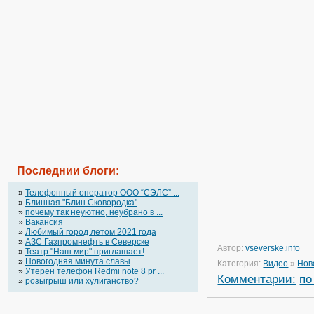
Последнии блоги:
»
Телефонный оператор OOO “СЭЛС” ...
»
Блинная "Блин.Сковородка"
»
почему так неуютно, неубрано в ...
»
Вакансия
»
Любимый город летом 2021 года
»
АЗС Газпромнефть в Северске
Автор:
vseverske.info
»
Театр "Наш мир" приглашает!
»
Новогодняя минута славы
Категория:
Видео
»
Нов
»
Утерен телефон Redmi note 8 pr ...
Комментарии:
по
»
розыгрыш или хулиганство?