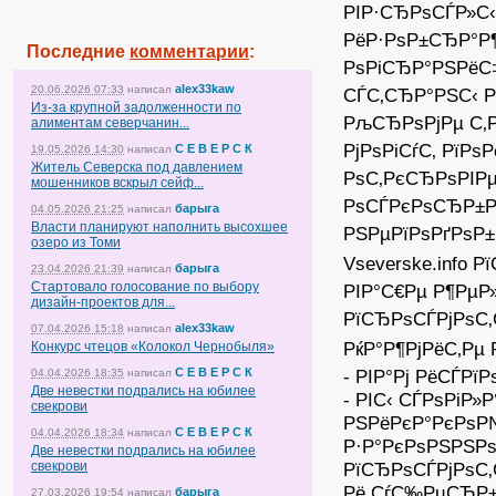
РІР·СЂРѕСЃР»С
РёР·РѕР±СЂР°Р
Последние
комментарии
:
РѕРіСЂР°РЅРёС‡
alex33kaw
20.06.2026 07:33
написал
СЃС‚СЂР°РЅС‹ Р
Из-за крупной задолженности по
РљСЂРѕРјРµ С‚Р
алиментам северчанин...
РјРѕРіСѓС‚ РїР
С Е В Е Р С К
19.05.2026 14:30
написал
Житель Северска под давлением
РѕС‚РєСЂРѕРІРµ
мошенников вскрыл сейф...
РѕСЃРєРѕСЂР±Р
барыга
04.05.2026 21:25
написал
Власти планируют наполнить высохшее
РЅРµРїРѕРґРѕР
озеро из Томи
Vseverske.info
барыга
23.04.2026 21:39
написал
Стартовало голосование по выбору
РІР°С€Рµ Р¶РµР
дизайн-проектов для...
РїСЂРѕСЃРјРѕС‚
alex33kaw
07.04.2026 15:18
написал
РќР°Р¶РјРёС‚Рµ 
Конкурс чтецов «Колокол Чернобыля»
С Е В Е Р С К
- РІР°Рј РёСЃРї
04.04.2026 18:35
написал
Две невестки подрались на юбилее
- РІС‹ СЃРѕРіР»
свекрови
РЅРёРєР°РєРѕР№
С Е В Е Р С К
04.04.2026 18:34
написал
Р·Р°РєРѕРЅРЅР
Две невестки подрались на юбилее
свекрови
РїСЂРѕСЃРјРѕС
Рё СѓС‰РµСЂР±
барыга
27.03.2026 19:54
написал