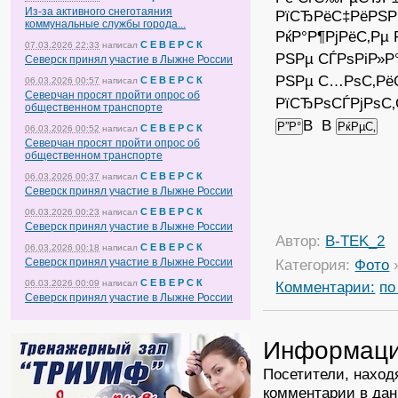
Из-за активного снеготаяния
РїСЂРёС‡РёРЅР
коммунальные службы города...
РќР°Р¶РјРёС‚Рµ 
С Е В Е Р С К
07.03.2026 22:33
написал
РЅРµ СЃРѕРіР»Р
Северск принял участие в Лыжне России
РЅРµ С…РѕС‚Рё
С Е В Е Р С К
06.03.2026 00:57
написал
Северчан просят пройти опрос об
РїСЂРѕСЃРјРѕС‚
общественном транспорте
В В
С Е В Е Р С К
06.03.2026 00:52
написал
Северчан просят пройти опрос об
общественном транспорте
С Е В Е Р С К
06.03.2026 00:37
написал
Северск принял участие в Лыжне России
С Е В Е Р С К
06.03.2026 00:23
написал
Северск принял участие в Лыжне России
Автор:
B-TEK_2
С Е В Е Р С К
06.03.2026 00:18
написал
Северск принял участие в Лыжне России
Категория:
Фото
С Е В Е Р С К
06.03.2026 00:09
написал
Комментарии:
по
Северск принял участие в Лыжне России
Информац
Посетители, наход
комментарии в дан