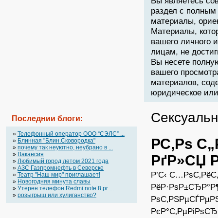
Вы являетесь со
раздел с полным
материалы, орие
Материалы, кото
вашего личного 
лицам, не дости
Вы несете полну
вашего просмотр
материалов, соде
юридическое или 
Сексуальн
Последнии блоги:
»
Телефонный оператор OOO “СЭЛС” ...
Р­С‚Рѕ С
»
Блинная "Блин.Сковородка"
»
почему так неуютно, неубрано в ...
»
Вакансия
РґР»СЏ 
»
Любимый город летом 2021 года
»
АЗС Газпромнефть в Северске
Р’С‹ С…РѕС‚РёС
»
Театр "Наш мир" приглашает!
»
Новогодняя минута славы
РёР·РѕР±СЂР°Р
»
Утерен телефон Redmi note 8 pr ...
»
розыгрыш или хулиганство?
РѕС‚РЅРµСЃРµРЅС
РєР°С‚РµРіРѕС