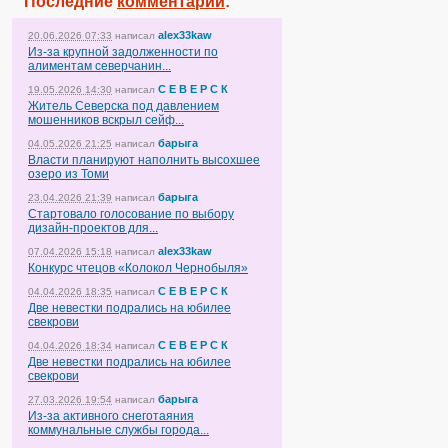
Последние
комментарии
:
alex33kaw
20.06.2026 07:33
написал
Из-за крупной задолженности по
алиментам северчанин...
С Е В Е Р С К
19.05.2026 14:30
написал
Житель Северска под давлением
мошенников вскрыл сейф...
барыга
04.05.2026 21:25
написал
Власти планируют наполнить высохшее
озеро из Томи
барыга
23.04.2026 21:39
написал
Стартовало голосование по выбору
дизайн-проектов для...
alex33kaw
07.04.2026 15:18
написал
Конкурс чтецов «Колокол Чернобыля»
С Е В Е Р С К
04.04.2026 18:35
написал
Две невестки подрались на юбилее
свекрови
С Е В Е Р С К
04.04.2026 18:34
написал
Две невестки подрались на юбилее
свекрови
барыга
27.03.2026 19:54
написал
Из-за активного снеготаяния
коммунальные службы города...