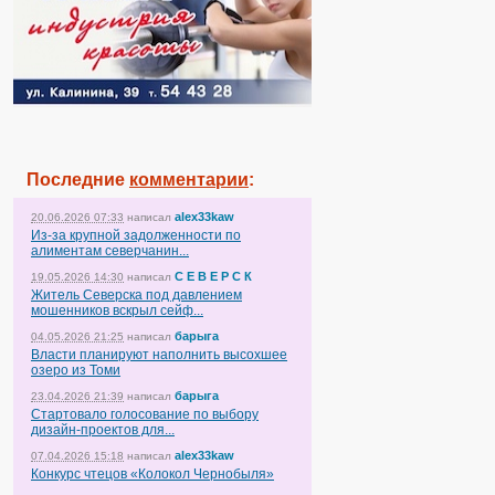
Последние
комментарии
:
alex33kaw
20.06.2026 07:33
написал
Из-за крупной задолженности по
алиментам северчанин...
С Е В Е Р С К
19.05.2026 14:30
написал
Житель Северска под давлением
мошенников вскрыл сейф...
барыга
04.05.2026 21:25
написал
Власти планируют наполнить высохшее
озеро из Томи
барыга
23.04.2026 21:39
написал
Стартовало голосование по выбору
дизайн-проектов для...
alex33kaw
07.04.2026 15:18
написал
Конкурс чтецов «Колокол Чернобыля»