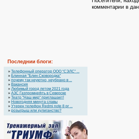
Посетители, наход
комментарии в дан
Последнии блоги:
»
Телефонный оператор OOO “СЭЛС” ...
»
Блинная "Блин.Сковородка"
»
почему так неуютно, неубрано в ...
»
Вакансия
»
Любимый город летом 2021 года
»
АЗС Газпромнефть в Северске
»
Театр "Наш мир" приглашает!
»
Новогодняя минута славы
»
Утерен телефон Redmi note 8 pr ...
»
розыгрыш или хулиганство?