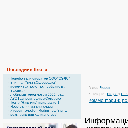
Последнии блоги:
»
Телефонный оператор OOO “СЭЛС” ...
»
Блинная "Блин.Сковородка"
»
почему так неуютно, неубрано в ...
Автор:
Череп
»
Вакансия
Категория:
Видео
»
Спо
»
Любимый город летом 2021 года
»
АЗС Газпромнефть в Северске
Комментарии:
по
»
Театр "Наш мир" приглашает!
»
Новогодняя минута славы
»
Утерен телефон Redmi note 8 pr ...
»
розыгрыш или хулиганство?
Информац