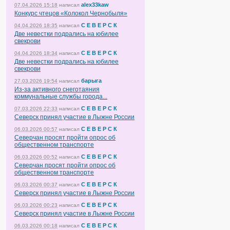
alex33kaw
07.04.2026 15:18
написал
Конкурс чтецов «Колокол Чернобыля»
С Е В Е Р С К
04.04.2026 18:35
написал
Две невестки подрались на юбилее
свекрови
С Е В Е Р С К
04.04.2026 18:34
написал
Две невестки подрались на юбилее
свекрови
барыга
27.03.2026 19:54
написал
Из-за активного снеготаяния
коммунальные службы города...
С Е В Е Р С К
07.03.2026 22:33
написал
Северск принял участие в Лыжне России
С Е В Е Р С К
06.03.2026 00:57
написал
Северчан просят пройти опрос об
общественном транспорте
С Е В Е Р С К
06.03.2026 00:52
написал
Северчан просят пройти опрос об
общественном транспорте
С Е В Е Р С К
06.03.2026 00:37
написал
Северск принял участие в Лыжне России
С Е В Е Р С К
06.03.2026 00:23
написал
Северск принял участие в Лыжне России
С Е В Е Р С К
06.03.2026 00:18
написал