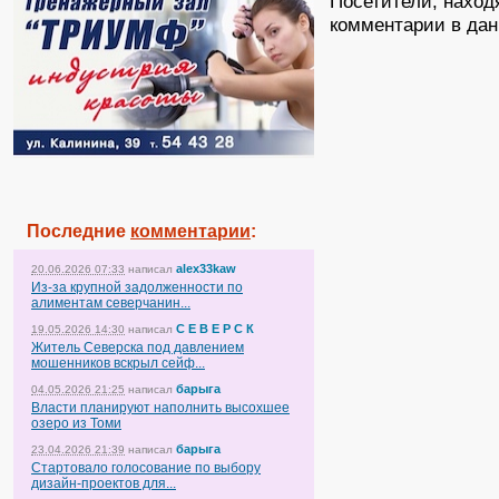
Посетители, наход
комментарии в дан
Последние
комментарии
:
alex33kaw
20.06.2026 07:33
написал
Из-за крупной задолженности по
алиментам северчанин...
С Е В Е Р С К
19.05.2026 14:30
написал
Житель Северска под давлением
мошенников вскрыл сейф...
барыга
04.05.2026 21:25
написал
Власти планируют наполнить высохшее
озеро из Томи
барыга
23.04.2026 21:39
написал
Стартовало голосование по выбору
дизайн-проектов для...