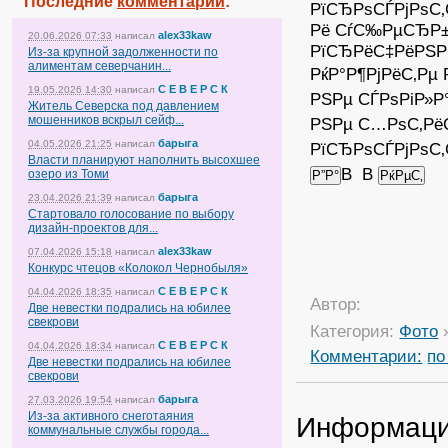
Последние
комментарии
:
РїСЂРѕСЃРјРѕС
Рё СѓС‰РµСЂР±
alex33kaw
20.06.2026 07:33
написал
РїСЂРёС‡РёРЅР
Из-за крупной задолженности по
алиментам северчанин...
РќР°Р¶РјРёС‚Рµ 
С Е В Е Р С К
19.05.2026 14:30
написал
РЅРµ СЃРѕРіР»Р
Житель Северска под давлением
мошенников вскрыл сейф...
РЅРµ С…РѕС‚Рё
барыга
04.05.2026 21:25
написал
РїСЂРѕСЃРјРѕС‚
Власти планируют наполнить высохшее
В В
озеро из Томи
барыга
23.04.2026 21:39
написал
Стартовало голосование по выбору
дизайн-проектов для...
alex33kaw
07.04.2026 15:18
написал
Конкурс чтецов «Колокол Чернобыля»
С Е В Е Р С К
04.04.2026 18:35
написал
Автор:
Две невестки подрались на юбилее
свекрови
Категория:
Фото
С Е В Е Р С К
04.04.2026 18:34
написал
Комментарии:
по
Две невестки подрались на юбилее
свекрови
барыга
27.03.2026 19:54
написал
Из-за активного снеготаяния
Информац
коммунальные службы города...