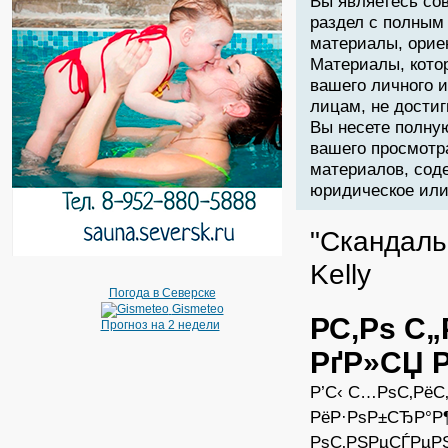
Вы являетесь со
раздел с полным
материалы, орие
Материалы, кото
вашего личного 
лицам, не дости
Вы несете полну
вашего просмотр
материалов, соде
юридическое или 
"Скандаль
Kelly
Погода в Северске
Gismeteo
Р­С‚Рѕ С
Прогноз на 2 недели
РґР»СЏ 
Р’С‹ С…РѕС‚РёС
РёР·РѕР±СЂР°Р
РѕС‚РЅРµСЃРµРЅС