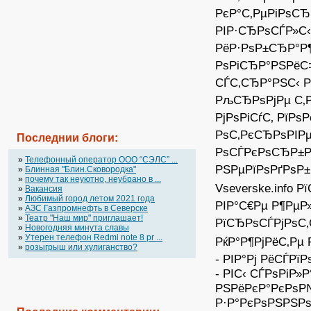
РєР°С‚РµРіРѕС
РІР·СЂРѕСЃР»С
РёР·РѕР±СЂР°Р
РѕРіСЂР°РЅРёС‡
СЃС‚СЂР°РЅС‹ Р
РљСЂРѕРјРµ С‚Р
РјРѕРіСѓС‚ РїР
РѕС‚РєСЂРѕРІРµ
Последнии блоги:
РѕСЃРєРѕСЂР±Р
»
Телефонный оператор OOO “СЭЛС” ...
РЅРµРїРѕРґРѕР
»
Блинная "Блин.Сковородка"
»
почему так неуютно, неубрано в ...
Vseverske.info
»
Вакансия
»
Любимый город летом 2021 года
РІР°С€Рµ Р¶РµР
»
АЗС Газпромнефть в Северске
»
Театр "Наш мир" приглашает!
РїСЂРѕСЃРјРѕС‚
»
Новогодняя минута славы
»
Утерен телефон Redmi note 8 pr ...
РќР°Р¶РјРёС‚Рµ 
»
розыгрыш или хулиганство?
- РІР°Рј РёСЃРї
- РІС‹ СЃРѕРіР»
РЅРёРєР°РєРѕР№
Р·Р°РєРѕРЅРЅР