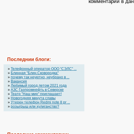
комментарии в дан
Последнии блоги:
»
Телефонный оператор OOO “СЭЛС” ...
»
Блинная "Блин.Сковородка"
»
почему так неуютно, неубрано в ...
»
Вакансия
»
Любимый город летом 2021 года
»
АЗС Газпромнефть в Северске
»
Театр "Наш мир" приглашает!
»
Новогодняя минута славы
»
Утерен телефон Redmi note 8 pr ...
»
розыгрыш или хулиганство?