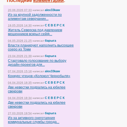
Последние
комментарии
:
alex33kaw
20.06.2026 07:33
написал
Из-за крупной задолженности по
алиментам северчанин...
С Е В Е Р С К
19.05.2026 14:30
написал
Житель Северска под давлением
мошенников вскрыл сейф...
барыга
04.05.2026 21:25
написал
Власти планируют наполнить высохшее
озеро из Томи
барыга
23.04.2026 21:39
написал
Стартовало голосование по выбору
дизайн-проектов для...
alex33kaw
07.04.2026 15:18
написал
Конкурс чтецов «Колокол Чернобыля»
С Е В Е Р С К
04.04.2026 18:35
написал
Две невестки подрались на юбилее
свекрови
С Е В Е Р С К
04.04.2026 18:34
написал
Две невестки подрались на юбилее
свекрови
барыга
27.03.2026 19:54
написал
Из-за активного снеготаяния
коммунальные службы города...