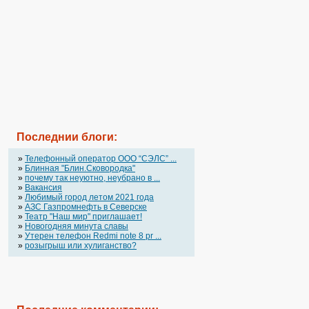
Последнии блоги:
»
Телефонный оператор OOO “СЭЛС” ...
»
Блинная "Блин.Сковородка"
»
почему так неуютно, неубрано в ...
»
Вакансия
»
Любимый город летом 2021 года
»
АЗС Газпромнефть в Северске
»
Театр "Наш мир" приглашает!
»
Новогодняя минута славы
»
Утерен телефон Redmi note 8 pr ...
»
розыгрыш или хулиганство?