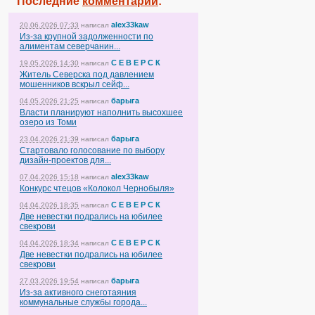
Последние
комментарии
:
alex33kaw
20.06.2026 07:33
написал
Из-за крупной задолженности по
алиментам северчанин...
С Е В Е Р С К
19.05.2026 14:30
написал
Житель Северска под давлением
мошенников вскрыл сейф...
барыга
04.05.2026 21:25
написал
Власти планируют наполнить высохшее
озеро из Томи
барыга
23.04.2026 21:39
написал
Стартовало голосование по выбору
дизайн-проектов для...
alex33kaw
07.04.2026 15:18
написал
Конкурс чтецов «Колокол Чернобыля»
С Е В Е Р С К
04.04.2026 18:35
написал
Две невестки подрались на юбилее
свекрови
С Е В Е Р С К
04.04.2026 18:34
написал
Две невестки подрались на юбилее
свекрови
барыга
27.03.2026 19:54
написал
Из-за активного снеготаяния
коммунальные службы города...