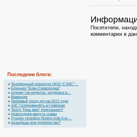
Информац
Посетители, наход
комментарии в дан
Последнии блоги:
»
Телефонный оператор OOO “СЭЛС” ...
»
Блинная "Блин.Сковородка"
»
почему так неуютно, неубрано в ...
»
Вакансия
»
Любимый город летом 2021 года
»
АЗС Газпромнефть в Северске
»
Театр "Наш мир" приглашает!
»
Новогодняя минута славы
»
Утерен телефон Redmi note 8 pr ...
»
розыгрыш или хулиганство?