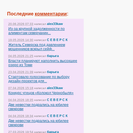
Последние
комментарии
:
alex33kaw
20.06.2026 07:33
написал
Из-за крупной задолженности по
алиментам северчанин...
С Е В Е Р С К
19.05.2026 14:30
написал
Житель Северска под давлением
мошенников вскрыл сейф...
барыга
04.05.2026 21:25
написал
Власти планируют наполнить высохшее
озеро из Томи
барыга
23.04.2026 21:39
написал
Стартовало голосование по выбору
дизайн-проектов для...
alex33kaw
07.04.2026 15:18
написал
Конкурс чтецов «Колокол Чернобыля»
С Е В Е Р С К
04.04.2026 18:35
написал
Две невестки подрались на юбилее
свекрови
С Е В Е Р С К
04.04.2026 18:34
написал
Две невестки подрались на юбилее
свекрови
барыга
27.03.2026 19:54
написал