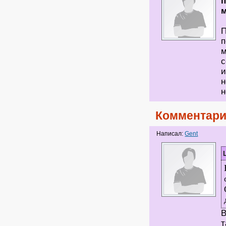
п
м
П
п
м
с
и
н
н
Комментари
Написал:
Gent
В
т