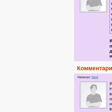
Я
п
д
н
Комментари
Написал:
Gent
Я
Н
в
о
н
в