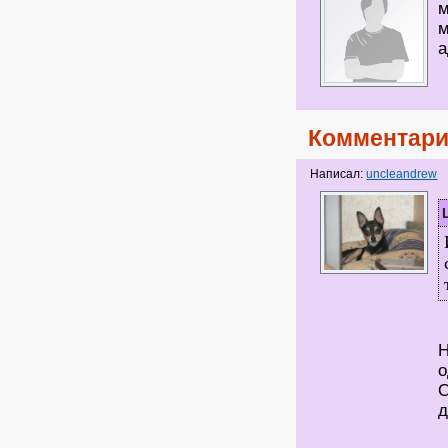
м
м
а
Комментари
Написал:
uncleandrew
Н
о
О
д