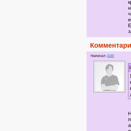
к
н
ч
е
Е
з
Комментари
Написал:
j100
Н
п
а