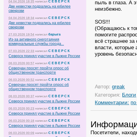
С Е В Е Р С К
пыль в глаза. А 
04.04.2026 18:35
написал
Две невестки подрались на юбилее
неизбежно.
свекрови
С Е В Е Р С К
04.04.2026 18:34
написал
SOS!!!
Две невестки подрались на юбилее
свекрови
(Обращаюсь к то
помогите распро
барыга
27.03.2026 19:54
написал
Из-за активного снеготаяния
всё страшнее за
коммунальные службы города...
власти, которые 
С Е В Е Р С К
07.03.2026 22:33
написал
уровень безопасн
Северск принял участие в Лыжне России
С Е В Е Р С К
06.03.2026 00:57
написал
Северчан просят пройти опрос об
общественном транспорте
С Е В Е Р С К
06.03.2026 00:52
написал
Северчан просят пройти опрос об
Автор:
greak
общественном транспорте
Категория:
Блоги
С Е В Е Р С К
06.03.2026 00:37
написал
Северск принял участие в Лыжне России
Комментарии:
по
С Е В Е Р С К
06.03.2026 00:23
написал
Северск принял участие в Лыжне России
С Е В Е Р С К
06.03.2026 00:18
написал
Информац
Северск принял участие в Лыжне России
Посетители, наход
С Е В Е Р С К
06.03.2026 00:09
написал