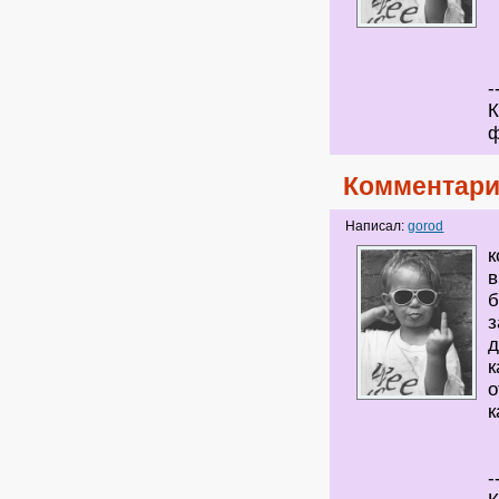
-
К
ф
Комментари
Написал:
gorod
к
в
б
з
д
к
о
к
-