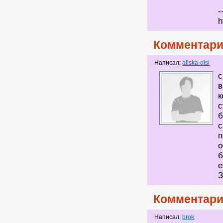
-
h
Комментари
Написал:
aliska-olsi
с
в
к
с
б
с
п
о
б
е
З
Комментари
Написал:
brok