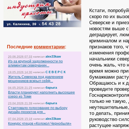
Кстати, попробуй
скоро по их вызо
Северске и прие
новостям выше с
деградирует, лю
криминалом и нар
признаков того, 
Последние
комментарии
:
изменения профе
alex33kaw
20.06.2026 07:33
написал
начальники север
Из-за крупной задолженности по
очень жаль, что 
алиментам северчанин...
время можно при
С Е В Е Р С К
19.05.2026 14:30
написал
бумажками расту
Житель Северска под давлением
мошенников вскрыл сейф...
Обращаюсь и к д
барыга
04.05.2026 21:25
написал
проведите прове
Власти планируют наполнить высохшее
Госнаркоконтроля
озеро из Томи
только не такую,
барыга
23.04.2026 21:39
написал
неутешительные, 
Стартовало голосование по выбору
дизайн-проектов для...
то делать, прини
руководство сило
alex33kaw
07.04.2026 15:18
написал
Конкурс чтецов «Колокол Чернобыля»
растущее напряж