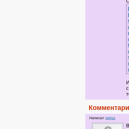
О
И
с
т
Комментари
Написал:
opirus
В