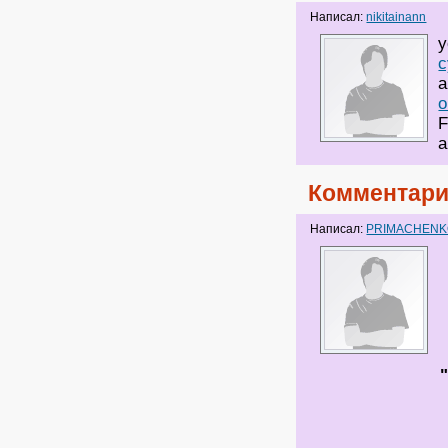
Написал:
nikitainann
y
c
a
o
F
a
Комментари
Написал:
PRIMACHEN