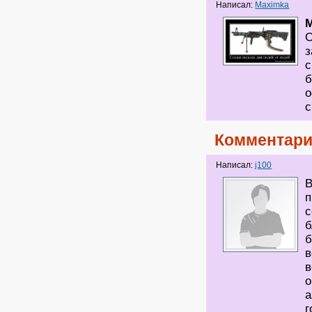
Написал:
Maximka
О
з
с
б
о
с
Комментари
Написал:
j100
В
п
с
б
б
в
в
о
а
г