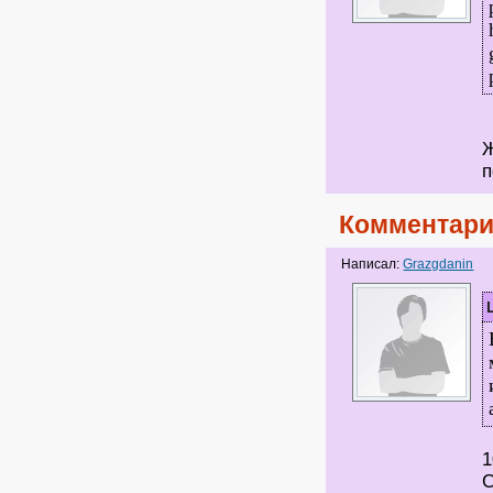
Ж
п
Комментари
Написал:
Grazgdanin
1
С