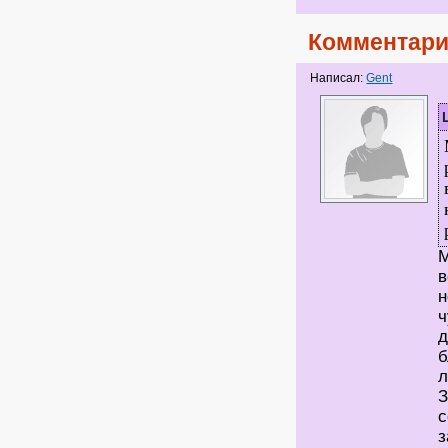
Комментари
Написал:
Gent
М
в
н
ч
д
б
л
З
с
з