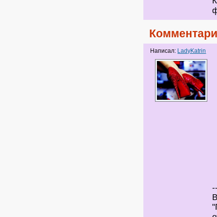
К
ф
Комментари
Написал:
LadyKatrin
-
В
"
о