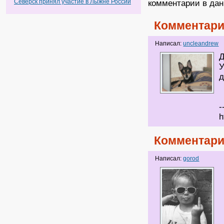
Северск принял участие в Лыжне России
комментарии в дан
Комментари
Написал:
uncleandrew
Д
У
д
-
h
Комментари
Написал:
gorod