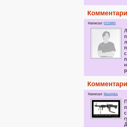
Комментари
Написал:
022880
Л
п
л
п
с
н
р
Комментари
Написал:
Maximka
П
п
с
г
Д