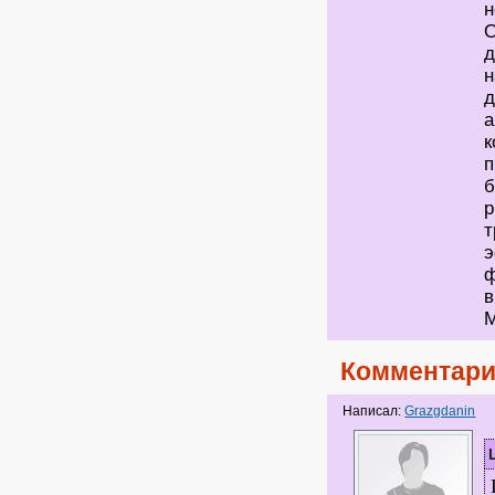
н
О
д
н
д
а
к
п
б
р
т
э
ф
в
Комментари
Написал:
Grazgdanin