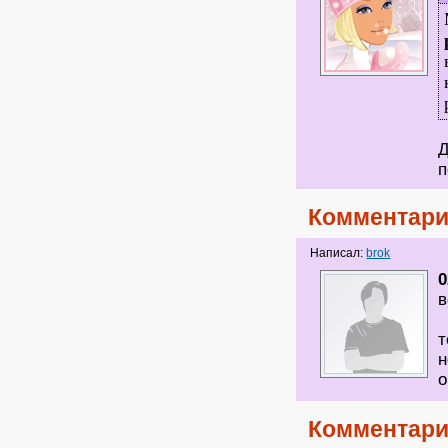
Д
Комментари
Написал:
brok
0
в
Е
т
н
о
Комментари