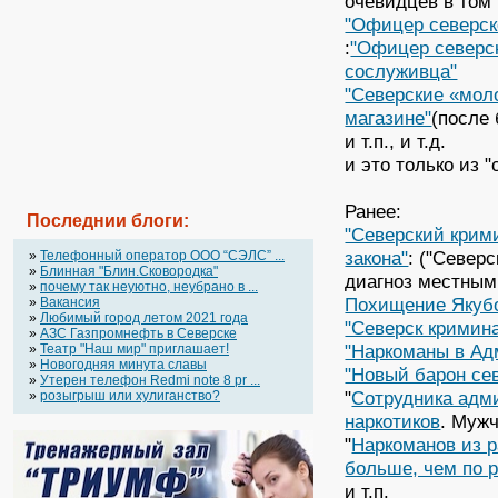
очевидцев в том
"Офицер северск
:
"Офицер северск
сослуживца"
"Северские «мол
магазине"
(после
и т.п., и т.д.
и это только из "
Ранее:
Последнии блоги:
"Северский крим
закона"
: ("Север
»
Телефонный оператор OOO “СЭЛС” ...
»
Блинная "Блин.Сковородка"
диагноз местным
»
почему так неуютно, неубрано в ...
Похищение Якубо
»
Вакансия
»
Любимый город летом 2021 года
"Северск кримин
»
АЗС Газпромнефть в Северске
"Наркоманы в Ад
»
Театр "Наш мир" приглашает!
»
Новогодняя минута славы
"Новый барон се
»
Утерен телефон Redmi note 8 pr ...
"
Сотрудника адм
»
розыгрыш или хулиганство?
наркотиков
. Муж
"
Наркоманов из р
больше, чем по р
и т.п.