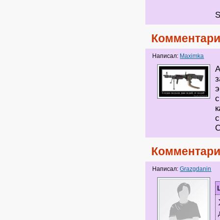
S
Комментари
Написал:
Maximka
А
з
э
с
к
с
С
Комментари
Написал:
Grazgdanin