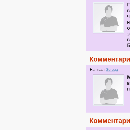
П
в
ч
н
о
э
в
Б
Комментари
Написал:
Serega
в
п
Комментари