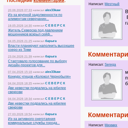
Последние
комментарии
:
Написал:
Mesтный
alex33kaw
20.06.2026 07:33
написал
В
Из-за крупной задолженности по
алиментам северчанин...
г
С Е В Е Р С К
19.05.2026 14:30
написал
Житель Северска под давлением
мошенников вскрыл сейф...
барыга
04.05.2026 21:25
написал
Власти планируют наполнить высохшее
озеро из Томи
Комментари
барыга
23.04.2026 21:39
написал
Стартовало голосование по выбору
Написал:
Serega
дизайн-проектов для...
м
alex33kaw
07.04.2026 15:18
написал
Конкурс чтецов «Колокол Чернобыля»
п
б
С Е В Е Р С К
04.04.2026 18:35
написал
Две невестки подрались на юбилее
свекрови
С Е В Е Р С К
04.04.2026 18:34
написал
Две невестки подрались на юбилее
свекрови
Комментари
барыга
27.03.2026 19:54
написал
Из-за активного снеготаяния
коммунальные службы города...
Написал:
Михмих