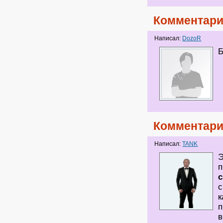
Комментари
Написал:
DozoR
Б
Комментари
Написал:
TANK
Э
п
с
к
п
в