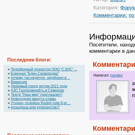
Категория:
Фору
Комментарии:
по
Информац
Посетители, наход
комментарии в дан
Последнии блоги:
Комментари
»
Телефонный оператор OOO “СЭЛС” ...
»
Блинная "Блин.Сковородка"
Написал:
navator
»
почему так неуютно, неубрано в ...
»
Вакансия
а
»
Любимый город летом 2021 года
ж
»
АЗС Газпромнефть в Северске
п
»
Театр "Наш мир" приглашает!
»
Новогодняя минута славы
»
Утерен телефон Redmi note 8 pr ...
»
розыгрыш или хулиганство?
Комментари