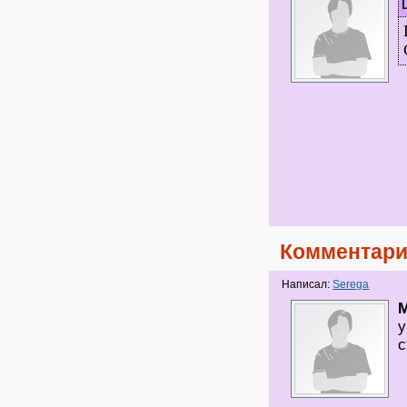
Комментари
Написал:
Serega
у
с