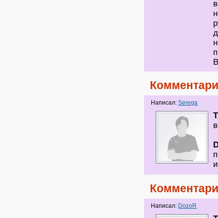
в
н
р
д
н
п
В
Комментари
Написал:
Serega
в
п
и
Комментари
Написал:
DozoR