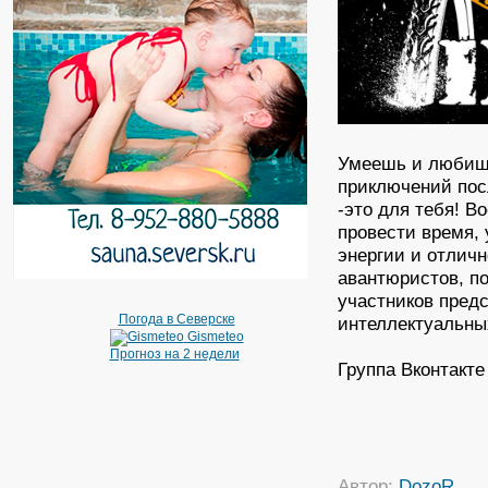
Умеешь и любишь
приключений пос
-это для тебя! 
провести время, 
энергии и отличн
авантюристов, по
участников пред
Погода в Северске
интеллектуальных
Gismeteo
Прогноз на 2 недели
Группа Вконтакт
Автор:
DozoR