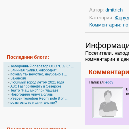
Автор:
dmitrich
Категория:
Фору
Комментарии:
по
Информац
Посетители, наход
Последнии блоги:
комментарии в дан
»
Телефонный оператор OOO “СЭЛС” ...
»
Блинная "Блин.Сковородка"
Комментари
»
почему так неуютно, неубрано в ...
»
Вакансия
»
Любимый город летом 2021 года
Написал:
eddy
»
АЗС Газпромнефть в Северске
В
»
Театр "Наш мир" приглашает!
п
»
Новогодняя минута славы
»
Утерен телефон Redmi note 8 pr ...
»
розыгрыш или хулиганство?