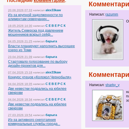
Последние
комментарии
:
Комментари
alex33kaw
20.06.2026 07:33
написал
Написал:
razumm
Из-за крупной задолженности по
алиментам северчанин...
О
С Е В Е Р С К
19.05.2026 14:30
написал
Житель Северска под давлением
мошенников вскрыл сейф...
барыга
04.05.2026 21:25
написал
Власти планируют наполнить высохшее
озеро из Томи
барыга
23.04.2026 21:39
написал
Стартовало голосование по выбору
дизайн-проектов для...
alex33kaw
07.04.2026 15:18
написал
Комментари
Конкурс чтецов «Колокол Чернобыля»
С Е В Е Р С К
04.04.2026 18:35
написал
Написал:
sharky_y
Две невестки подрались на юбилее
н
свекрови
п
С Е В Е Р С К
04.04.2026 18:34
написал
з
Две невестки подрались на юбилее
свекрови
барыга
27.03.2026 19:54
написал
Из-за активного снеготаяния
коммунальные службы города...