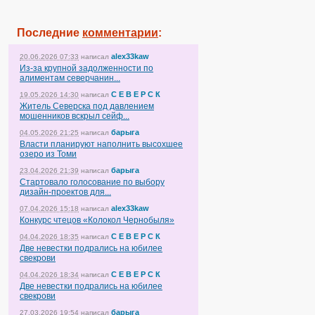
Последние
комментарии
:
alex33kaw
20.06.2026 07:33
написал
Из-за крупной задолженности по
алиментам северчанин...
С Е В Е Р С К
19.05.2026 14:30
написал
Житель Северска под давлением
мошенников вскрыл сейф...
барыга
04.05.2026 21:25
написал
Власти планируют наполнить высохшее
озеро из Томи
барыга
23.04.2026 21:39
написал
Стартовало голосование по выбору
дизайн-проектов для...
alex33kaw
07.04.2026 15:18
написал
Конкурс чтецов «Колокол Чернобыля»
С Е В Е Р С К
04.04.2026 18:35
написал
Две невестки подрались на юбилее
свекрови
С Е В Е Р С К
04.04.2026 18:34
написал
Две невестки подрались на юбилее
свекрови
барыга
27.03.2026 19:54
написал