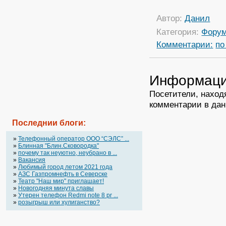
Автор:
Данил
Категория:
Фору
Комментарии:
по
Информац
Посетители, наход
комментарии в дан
Последнии блоги:
»
Телефонный оператор OOO “СЭЛС” ...
»
Блинная "Блин.Сковородка"
»
почему так неуютно, неубрано в ...
»
Вакансия
»
Любимый город летом 2021 года
»
АЗС Газпромнефть в Северске
»
Театр "Наш мир" приглашает!
»
Новогодняя минута славы
»
Утерен телефон Redmi note 8 pr ...
»
розыгрыш или хулиганство?