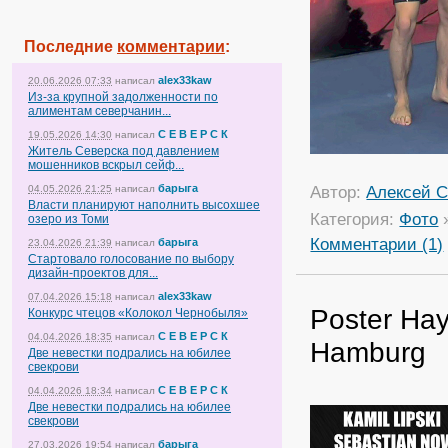
Последние
комментарии
:
alex33kaw
20.06.2026 07:33
написал
Из-за крупной задолженности по
алиментам северчанин...
С Е В Е Р С К
19.05.2026 14:30
написал
Житель Северска под давлением
мошенников вскрыл сейф...
барыга
Автор:
Алексей С
04.05.2026 21:25
написал
Власти планируют наполнить высохшее
Категория:
Фото
озеро из Томи
Комментарии (1)
барыга
23.04.2026 21:39
написал
Стартовало голосование по выбору
дизайн-проектов для...
alex33kaw
07.04.2026 15:18
написал
Poster Hay
Конкурс чтецов «Колокол Чернобыля»
С Е В Е Р С К
04.04.2026 18:35
написал
Hamburg
Две невестки подрались на юбилее
свекрови
С Е В Е Р С К
04.04.2026 18:34
написал
Две невестки подрались на юбилее
свекрови
барыга
27.03.2026 19:54
написал