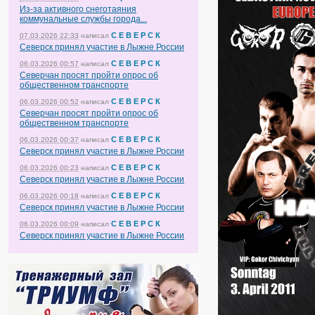
Из-за активного снеготаяния
коммунальные службы города...
С Е В Е Р С К
07.03.2026 22:33
написал
Северск принял участие в Лыжне России
С Е В Е Р С К
06.03.2026 00:57
написал
Северчан просят пройти опрос об
общественном транспорте
С Е В Е Р С К
06.03.2026 00:52
написал
Северчан просят пройти опрос об
общественном транспорте
С Е В Е Р С К
06.03.2026 00:37
написал
Северск принял участие в Лыжне России
С Е В Е Р С К
06.03.2026 00:23
написал
Северск принял участие в Лыжне России
С Е В Е Р С К
06.03.2026 00:18
написал
Северск принял участие в Лыжне России
С Е В Е Р С К
06.03.2026 00:09
написал
Северск принял участие в Лыжне России