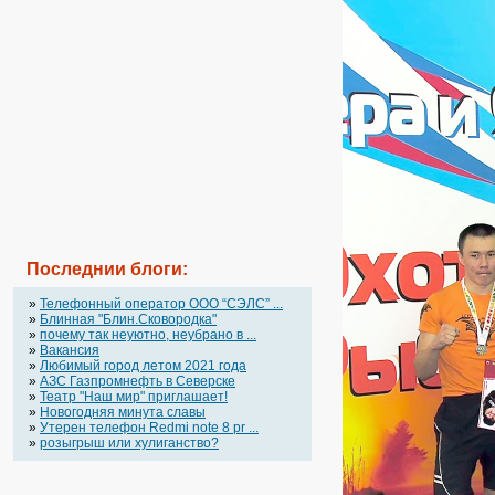
Последнии блоги:
»
Телефонный оператор OOO “СЭЛС” ...
»
Блинная "Блин.Сковородка"
»
почему так неуютно, неубрано в ...
»
Вакансия
»
Любимый город летом 2021 года
»
АЗС Газпромнефть в Северске
»
Театр "Наш мир" приглашает!
»
Новогодняя минута славы
»
Утерен телефон Redmi note 8 pr ...
»
розыгрыш или хулиганство?