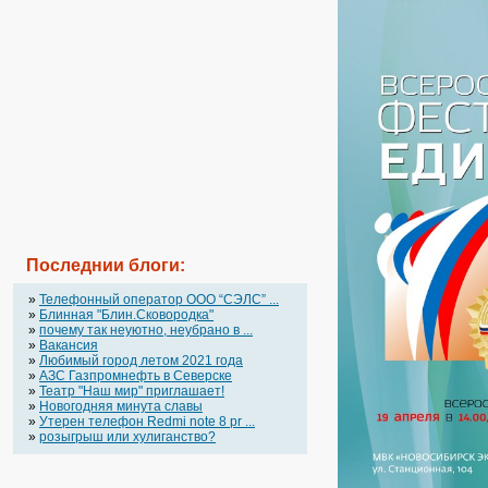
Последнии блоги:
»
Телефонный оператор OOO “СЭЛС” ...
»
Блинная "Блин.Сковородка"
»
почему так неуютно, неубрано в ...
»
Вакансия
»
Любимый город летом 2021 года
»
АЗС Газпромнефть в Северске
»
Театр "Наш мир" приглашает!
»
Новогодняя минута славы
»
Утерен телефон Redmi note 8 pr ...
»
розыгрыш или хулиганство?