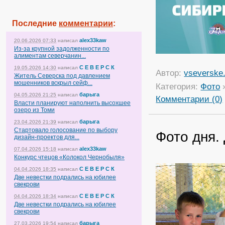
Последние
комментарии
:
alex33kaw
20.06.2026 07:33
написал
Из-за крупной задолженности по
алиментам северчанин...
С Е В Е Р С К
19.05.2026 14:30
написал
Автор:
vseverske.
Житель Северска под давлением
мошенников вскрыл сейф...
Категория:
Фото
барыга
04.05.2026 21:25
написал
Комментарии (0)
Власти планируют наполнить высохшее
озеро из Томи
барыга
23.04.2026 21:39
написал
Стартовало голосование по выбору
Фото дня.
дизайн-проектов для...
alex33kaw
07.04.2026 15:18
написал
Конкурс чтецов «Колокол Чернобыля»
С Е В Е Р С К
04.04.2026 18:35
написал
Две невестки подрались на юбилее
свекрови
С Е В Е Р С К
04.04.2026 18:34
написал
Две невестки подрались на юбилее
свекрови
барыга
27.03.2026 19:54
написал