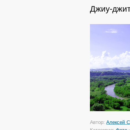
Джиу-джит
Автор:
Алексей С