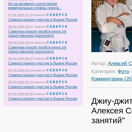
Из-за активного снеготаяния
коммунальные службы города...
С Е В Е Р С К
07.03.2026 22:33
написал
Северск принял участие в Лыжне России
С Е В Е Р С К
06.03.2026 00:57
написал
Северчан просят пройти опрос об
общественном транспорте
С Е В Е Р С К
06.03.2026 00:52
написал
Северчан просят пройти опрос об
общественном транспорте
С Е В Е Р С К
06.03.2026 00:37
написал
Автор:
Алексей С
Северск принял участие в Лыжне России
С Е В Е Р С К
Категория:
Фото
06.03.2026 00:23
написал
Северск принял участие в Лыжне России
Комментарии (20
С Е В Е Р С К
06.03.2026 00:18
написал
Северск принял участие в Лыжне России
С Е В Е Р С К
06.03.2026 00:09
написал
Джиу-джит
Северск принял участие в Лыжне России
Алексея С
занятий"