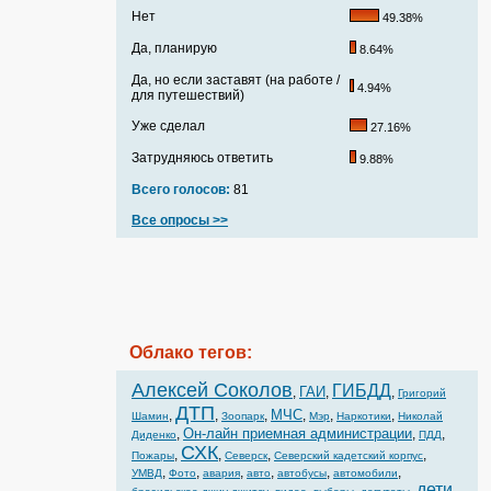
Нет
49.38%
Да, планирую
8.64%
Да, но если заставят (на работе /
4.94%
для путешествий)
Уже сделал
27.16%
Затрудняюсь ответить
9.88%
Всего голосов:
81
Все опросы >>
Облако тегов:
Алексей Соколов
ГИБДД
ГАИ
,
,
,
Григорий
ДТП
МЧС
,
,
,
,
,
,
Шамин
Зоопарк
Мэр
Наркотики
Николай
Он-лайн приемная администрации
,
,
,
Диденко
ПДД
СХК
,
,
,
,
Пожары
Северск
Северский кадетский корпус
,
,
,
,
,
,
УМВД
Фото
авария
авто
автобусы
автомобили
дети