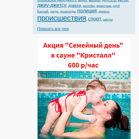
,
,
,
,
,
бразильское джиу-джитсу
видео
выборы
депутаты
джиу-джитсу
дороги
,
,
,
,
жалобы
животные
клуб
полиция
,
,
,
,
,
Банзай
люди
пешеходы
прикол
происшествия
спорт
,
,
школы
Показать все теги