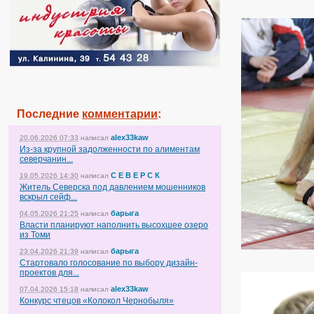
Последние
комментарии
:
alex33kaw
20.06.2026 07:33
написал
Из-за крупной задолженности по алиментам
северчанин...
С Е В Е Р С К
19.05.2026 14:30
написал
Житель Северска под давлением мошенников
вскрыл сейф...
барыга
04.05.2026 21:25
написал
Власти планируют наполнить высохшее озеро
из Томи
барыга
23.04.2026 21:39
написал
Стартовало голосование по выбору дизайн-
проектов для...
alex33kaw
07.04.2026 15:18
написал
Конкурс чтецов «Колокол Чернобыля»