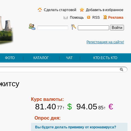
Сделать стартовой
Добавить в избранное
Помощь
RSS
Реклама
Регистрация на сайте!
ФОТО
КАТАЛОГ
ЧАТ
КТО ЕСТЬ КТО
житсу
Курс валюты:
81.40
$
94.05
€
77↑
85↑
Опрос дня:
Вы будете делать прививку от коронавируса?