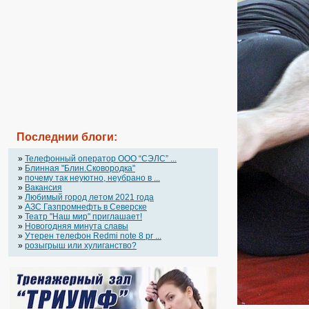
Последнии блоги:
»
Телефонный оператор OOO “СЭЛС” ...
»
Блинная "Блин.Сковородка"
»
почему так неуютно, неубрано в ...
»
Вакансия
»
Любимый город летом 2021 года
»
АЗС Газпромнефть в Северске
»
Театр "Наш мир" приглашает!
»
Новогодняя минута славы
»
Утерен телефон Redmi note 8 pr ...
»
розыгрыш или хулиганство?