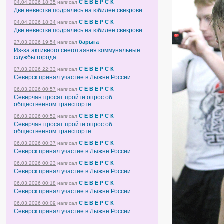
С Е В Е Р С К
04.04.2026 18:35
написал
Две невестки подрались на юбилее свекрови
С Е В Е Р С К
04.04.2026 18:34
написал
Две невестки подрались на юбилее свекрови
барыга
27.03.2026 19:54
написал
Из-за активного снеготаяния коммунальные
службы города...
С Е В Е Р С К
07.03.2026 22:33
написал
Северск принял участие в Лыжне России
С Е В Е Р С К
06.03.2026 00:57
написал
Северчан просят пройти опрос об
общественном транспорте
С Е В Е Р С К
06.03.2026 00:52
написал
Северчан просят пройти опрос об
общественном транспорте
С Е В Е Р С К
06.03.2026 00:37
написал
Северск принял участие в Лыжне России
С Е В Е Р С К
06.03.2026 00:23
написал
Северск принял участие в Лыжне России
С Е В Е Р С К
06.03.2026 00:18
написал
Северск принял участие в Лыжне России
С Е В Е Р С К
06.03.2026 00:09
написал
Северск принял участие в Лыжне России