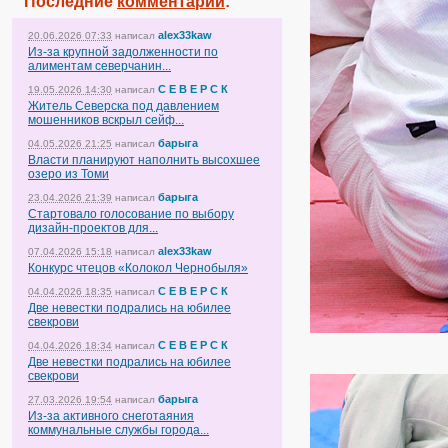
Последние
комментарии
:
alex33kaw
20.06.2026 07:33
написал
Из-за крупной задолженности по
алиментам северчанин...
С Е В Е Р С К
19.05.2026 14:30
написал
Житель Северска под давлением
мошенников вскрыл сейф...
барыга
04.05.2026 21:25
написал
Власти планируют наполнить высохшее
озеро из Томи
барыга
23.04.2026 21:39
написал
Стартовало голосование по выбору
дизайн-проектов для...
alex33kaw
07.04.2026 15:18
написал
Конкурс чтецов «Колокол Чернобыля»
С Е В Е Р С К
04.04.2026 18:35
написал
Две невестки подрались на юбилее
свекрови
С Е В Е Р С К
04.04.2026 18:34
написал
Две невестки подрались на юбилее
свекрови
барыга
27.03.2026 19:54
написал
Из-за активного снеготаяния
коммунальные службы города...