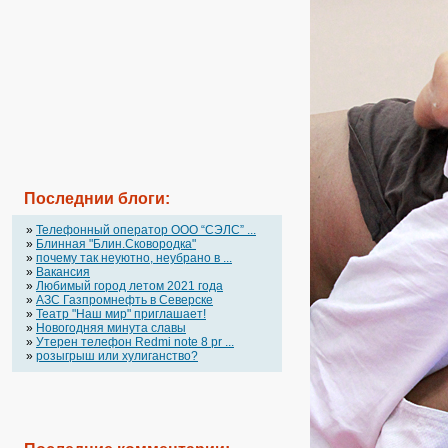
Последнии блоги:
»
Телефонный оператор OOO “СЭЛС” ...
»
Блинная "Блин.Сковородка"
»
почему так неуютно, неубрано в ...
»
Вакансия
»
Любимый город летом 2021 года
»
АЗС Газпромнефть в Северске
»
Театр "Наш мир" приглашает!
»
Новогодняя минута славы
»
Утерен телефон Redmi note 8 pr ...
»
розыгрыш или хулиганство?