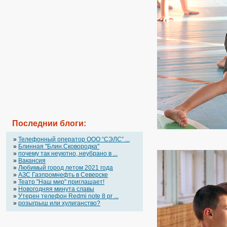
Последнии блоги:
»
Телефонный оператор OOO “СЭЛС” ...
»
Блинная "Блин.Сковородка"
»
почему так неуютно, неубрано в ...
»
Вакансия
»
Любимый город летом 2021 года
»
АЗС Газпромнефть в Северске
»
Театр "Наш мир" приглашает!
»
Новогодняя минута славы
»
Утерен телефон Redmi note 8 pr ...
»
розыгрыш или хулиганство?