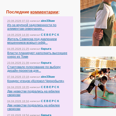
Последние
комментарии
:
alex33kaw
20.06.2026 07:33
написал
Из-за крупной задолженности по
алиментам северчанин...
С Е В Е Р С К
19.05.2026 14:30
написал
Житель Северска под давлением
мошенников вскрыл сейф...
барыга
04.05.2026 21:25
написал
Власти планируют наполнить высохшее
озеро из Томи
барыга
23.04.2026 21:39
написал
Стартовало голосование по выбору
дизайн-проектов для...
alex33kaw
07.04.2026 15:18
написал
Конкурс чтецов «Колокол Чернобыля»
С Е В Е Р С К
04.04.2026 18:35
написал
Две невестки подрались на юбилее
свекрови
С Е В Е Р С К
04.04.2026 18:34
написал
Две невестки подрались на юбилее
свекрови
барыга
27.03.2026 19:54
написал