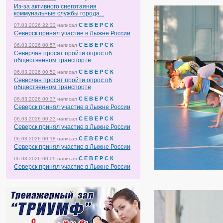
Из-за активного снеготаяния
коммунальные службы города...
С Е В Е Р С К
07.03.2026 22:33
написал
Северск принял участие в Лыжне России
С Е В Е Р С К
06.03.2026 00:57
написал
Северчан просят пройти опрос об
общественном транспорте
С Е В Е Р С К
06.03.2026 00:52
написал
Северчан просят пройти опрос об
общественном транспорте
С Е В Е Р С К
06.03.2026 00:37
написал
Северск принял участие в Лыжне России
С Е В Е Р С К
06.03.2026 00:23
написал
Северск принял участие в Лыжне России
С Е В Е Р С К
06.03.2026 00:18
написал
Северск принял участие в Лыжне России
С Е В Е Р С К
06.03.2026 00:09
написал
Северск принял участие в Лыжне России