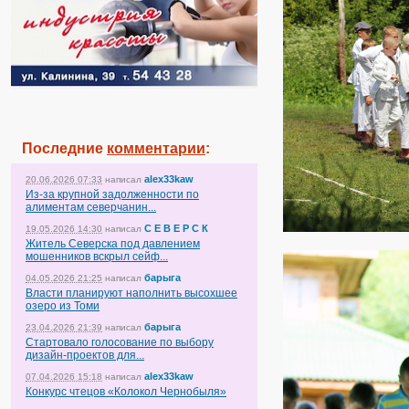
Последние
комментарии
:
alex33kaw
20.06.2026 07:33
написал
Из-за крупной задолженности по
алиментам северчанин...
С Е В Е Р С К
19.05.2026 14:30
написал
Житель Северска под давлением
мошенников вскрыл сейф...
барыга
04.05.2026 21:25
написал
Власти планируют наполнить высохшее
озеро из Томи
барыга
23.04.2026 21:39
написал
Стартовало голосование по выбору
дизайн-проектов для...
alex33kaw
07.04.2026 15:18
написал
Конкурс чтецов «Колокол Чернобыля»