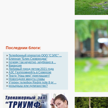
Последнии блоги:
»
Телефонный оператор OOO “СЭЛС” ...
»
Блинная "Блин.Сковородка"
»
почему так неуютно, неубрано в ...
»
Вакансия
»
Любимый город летом 2021 года
»
АЗС Газпромнефть в Северске
»
Театр "Наш мир" приглашает!
»
Новогодняя минута славы
»
Утерен телефон Redmi note 8 pr ...
»
розыгрыш или хулиганство?