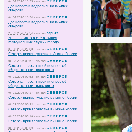
С Е В Е Р С К
04.04.2026 18:35
написал
Две невестки подрались на юбилее
свекрови
С Е В Е Р С К
04.04.2026 18:34
написал
Две невестки подрались на юбилее
свекрови
барыга
27.03.2026 19:54
написал
Из-за активного снеготаяния
коммунальные службы города...
С Е В Е Р С К
07.03.2026 22:33
написал
Северск принял участие в Лыжне России
С Е В Е Р С К
06.03.2026 00:57
написал
Северчан просят пройти опрос об
общественном транспорте
С Е В Е Р С К
06.03.2026 00:52
написал
Северчан просят пройти опрос об
общественном транспорте
С Е В Е Р С К
06.03.2026 00:37
написал
Северск принял участие в Лыжне России
С Е В Е Р С К
06.03.2026 00:23
написал
Северск принял участие в Лыжне России
С Е В Е Р С К
06.03.2026 00:18
написал
Северск принял участие в Лыжне России
С Е В Е Р С К
06.03.2026 00:09
написал