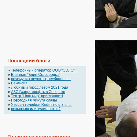
Последнии блоги:
»
Телефонный оператор OOO “СЭЛС” ...
»
Блинная "Блин.Сковородка"
»
почему так неуютно, неубрано в ...
»
Вакансия
»
Любимый город летом 2021 года
»
АЗС Газпромнефть в Северске
»
Театр "Наш мир" приглашает!
»
Новогодняя минута славы
»
Утерен телефон Redmi note 8 pr ...
»
розыгрыш или хулиганство?