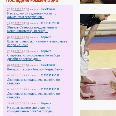
Последние
комментарии
:
alex33kaw
20.06.2026 07:33
написал
Из-за крупной задолженности по
алиментам северчанин...
С Е В Е Р С К
19.05.2026 14:30
написал
Житель Северска под давлением
мошенников вскрыл сейф...
барыга
04.05.2026 21:25
написал
Власти планируют наполнить высохшее
озеро из Томи
барыга
23.04.2026 21:39
написал
Стартовало голосование по выбору
дизайн-проектов для...
alex33kaw
07.04.2026 15:18
написал
Конкурс чтецов «Колокол Чернобыля»
С Е В Е Р С К
04.04.2026 18:35
написал
Две невестки подрались на юбилее
свекрови
С Е В Е Р С К
04.04.2026 18:34
написал
Две невестки подрались на юбилее
свекрови
барыга
27.03.2026 19:54
написал
Из-за активного снеготаяния
коммунальные службы города...