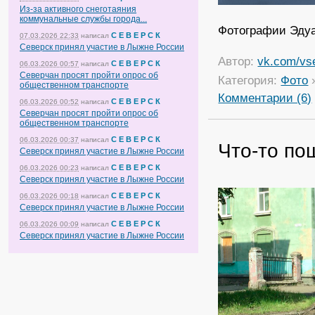
Из-за активного снеготаяния
коммунальные службы города...
Фотографии Эдуа
С Е В Е Р С К
07.03.2026 22:33
написал
Северск принял участие в Лыжне России
Автор:
vk.com/vs
С Е В Е Р С К
06.03.2026 00:57
написал
Северчан просят пройти опрос об
Категория:
Фото
общественном транспорте
Комментарии (6)
С Е В Е Р С К
06.03.2026 00:52
написал
Северчан просят пройти опрос об
общественном транспорте
С Е В Е Р С К
06.03.2026 00:37
написал
Что-то по
Северск принял участие в Лыжне России
С Е В Е Р С К
06.03.2026 00:23
написал
Северск принял участие в Лыжне России
С Е В Е Р С К
06.03.2026 00:18
написал
Северск принял участие в Лыжне России
С Е В Е Р С К
06.03.2026 00:09
написал
Северск принял участие в Лыжне России