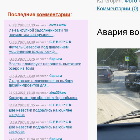
Категория:
Фото
Комментарии (0)
Последние
комментарии
:
alex33kaw
20.06.2026 07:33
написал
Авария во
Из-за крупной задолженности по
алиментам северчанин...
С Е В Е Р С К
19.05.2026 14:30
написал
Житель Северска под давлением
мошенников вскрыл сейф...
барыга
04.05.2026 21:25
написал
Власти планируют наполнить высохшее
озеро из Томи
барыга
23.04.2026 21:39
написал
Стартовало голосование по выбору
дизайн-проектов для...
alex33kaw
07.04.2026 15:18
написал
Конкурс чтецов «Колокол Чернобыля»
С Е В Е Р С К
04.04.2026 18:35
написал
Две невестки подрались на юбилее
свекрови
С Е В Е Р С К
04.04.2026 18:34
написал
Две невестки подрались на юбилее
свекрови
барыга
27.03.2026 19:54
написал