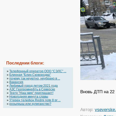
Последнии блоги:
»
Телефонный оператор OOO “СЭЛС” ...
»
Блинная "Блин.Сковородка"
»
почему так неуютно, неубрано в ...
»
Вакансия
»
Любимый город летом 2021 года
»
АЗС Газпромнефть в Северске
Вновь ДТП на 22 
»
Театр "Наш мир" приглашает!
»
Новогодняя минута славы
»
Утерен телефон Redmi note 8 pr ...
»
розыгрыш или хулиганство?
Автор:
vseverske.