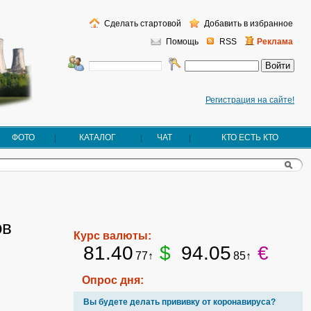
Сделать стартовой
Добавить в избранное
Помощь
RSS
Реклама
Регистрация на сайте!
ФОТО
КАТАЛОГ
ЧАТ
КТО ЕСТЬ КТО
ов
Курс валюты:
81.40
$
94.05
€
77↑
85↑
Опрос дня:
Вы будете делать прививку от коронавируса?