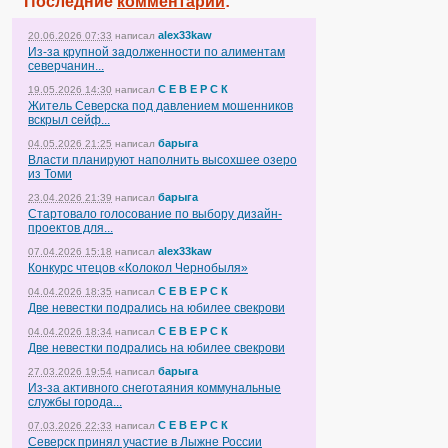
Последние
комментарии
:
alex33kaw
20.06.2026 07:33
написал
Из-за крупной задолженности по алиментам
северчанин...
С Е В Е Р С К
19.05.2026 14:30
написал
Житель Северска под давлением мошенников
вскрыл сейф...
барыга
04.05.2026 21:25
написал
Власти планируют наполнить высохшее озеро
из Томи
барыга
23.04.2026 21:39
написал
Стартовало голосование по выбору дизайн-
проектов для...
alex33kaw
07.04.2026 15:18
написал
Конкурс чтецов «Колокол Чернобыля»
С Е В Е Р С К
04.04.2026 18:35
написал
Две невестки подрались на юбилее свекрови
С Е В Е Р С К
04.04.2026 18:34
написал
Две невестки подрались на юбилее свекрови
барыга
27.03.2026 19:54
написал
Из-за активного снеготаяния коммунальные
службы города...
С Е В Е Р С К
07.03.2026 22:33
написал
Северск принял участие в Лыжне России