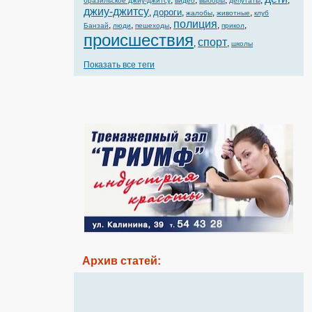
,
,
,
,
,
бразильское джиу-джитсу
видео
выборы
депутаты
джиу-джитсу
дороги
,
,
,
,
жалобы
животные
клуб
полиция
,
,
,
,
,
Банзай
люди
пешеходы
прикол
происшествия
спорт
,
,
школы
Показать все теги
Архив статей: