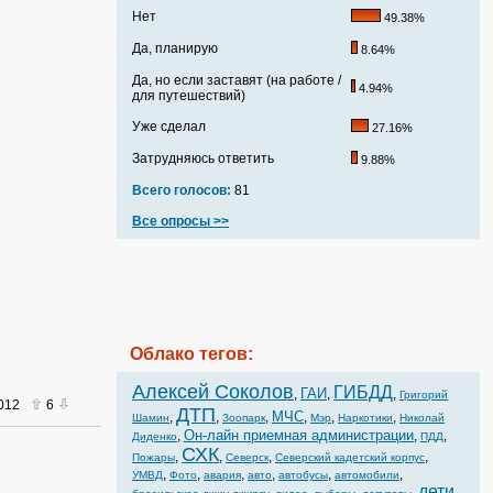
Нет
49.38%
Да, планирую
8.64%
Да, но если заставят (на работе /
4.94%
для путешествий)
Уже сделал
27.16%
Затрудняюсь ответить
9.88%
Всего голосов:
81
Все опросы >>
Облако тегов:
Алексей Соколов
ГИБДД
ГАИ
,
,
,
Григорий
2012
6
ДТП
МЧС
,
,
,
,
,
,
Шамин
Зоопарк
Мэр
Наркотики
Николай
Он-лайн приемная администрации
,
,
,
Диденко
ПДД
СХК
,
,
,
,
Пожары
Северск
Северский кадетский корпус
,
,
,
,
,
,
УМВД
Фото
авария
авто
автобусы
автомобили
дети