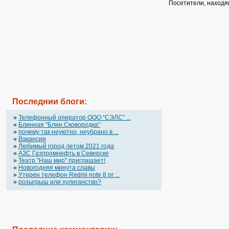
Посетители, находя
Последнии блоги:
»
Телефонный оператор OOO “СЭЛС” ...
»
Блинная "Блин.Сковородка"
»
почему так неуютно, неубрано в ...
»
Вакансия
»
Любимый город летом 2021 года
»
АЗС Газпромнефть в Северске
»
Театр "Наш мир" приглашает!
»
Новогодняя минута славы
»
Утерен телефон Redmi note 8 pr ...
»
розыгрыш или хулиганство?