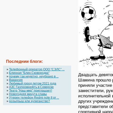
Последнии блоги:
»
Телефонный оператор OOO “СЭЛС” ...
»
Блинная "Блин.Сковородка"
Двадцать девято
»
почему так неуютно, неубрано в ...
Шамина прошло р
»
Вакансия
»
Любимый город летом 2021 года
приняли участие
»
АЗС Газпромнефть в Северске
заместители, ру
»
Театр "Наш мир" приглашает!
»
Новогодняя минута славы
исполнительной 
»
Утерен телефон Redmi note 8 pr ...
других учрежден
»
розыгрыш или хулиганство?
представители о
спортивной напр