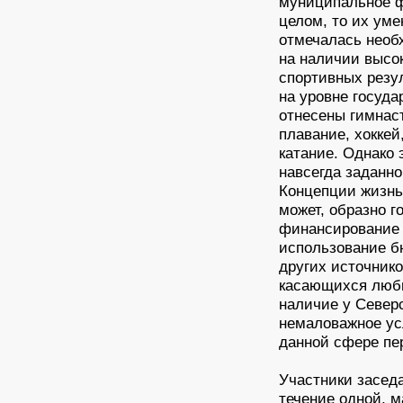
муниципальное фи
целом, то их уме
отмечалась необ
на наличии высо
спортивных резу
на уровне госуда
отнесены гимнаст
плавание, хоккей
катание. Однако 
навсегда заданно
Концепции жизнь
может, образно г
финансирование 
использование б
других источник
касающихся любы
наличие у Северс
немаловажное ус
данной сфере пе
Участники засед
течение одной, м