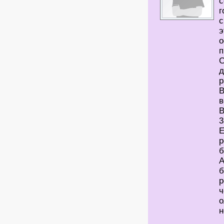
с
г
с
э
о
п
С
р
В
в
В
3
Е
р
б
А
б
р
ч
о
н