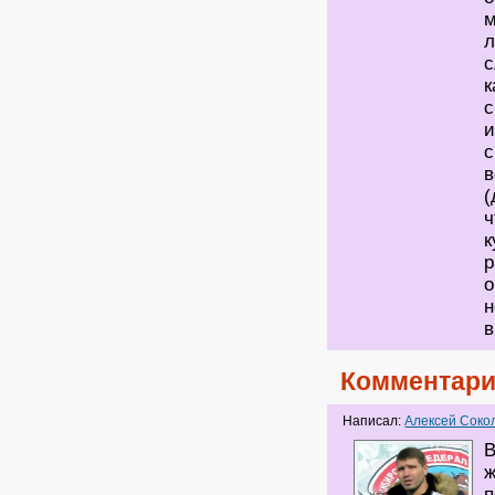
м
л
с
к
с
и
с
в
(
ч
к
р
о
н
в
Комментари
Написал:
Алексей Соко
В
ж
п