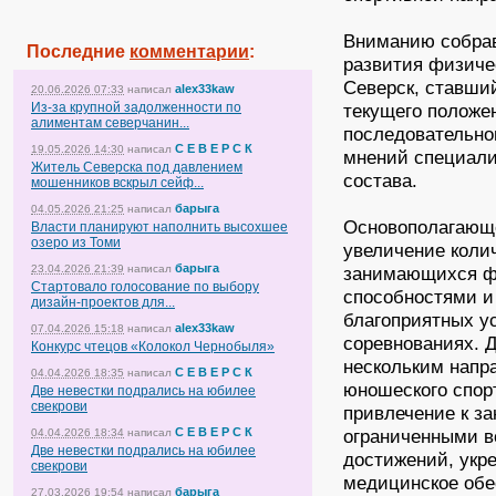
Вниманию собрав
Последние
комментарии
:
развития физиче
Северск, ставши
alex33kaw
20.06.2026 07:33
написал
Из-за крупной задолженности по
текущего положе
алиментам северчанин...
последовательно
С Е В Е Р С К
19.05.2026 14:30
написал
мнений специалис
Житель Северска под давлением
состава.
мошенников вскрыл сейф...
барыга
04.05.2026 21:25
написал
Основополагающе
Власти планируют наполнить высохшее
озеро из Томи
увеличение колич
барыга
23.04.2026 21:39
написал
занимающихся фи
Стартовало голосование по выбору
способностями и
дизайн-проектов для...
благоприятных ус
alex33kaw
07.04.2026 15:18
написал
соревнованиях. Д
Конкурс чтецов «Колокол Чернобыля»
нескольким напр
С Е В Е Р С К
04.04.2026 18:35
написал
юношеского спорт
Две невестки подрались на юбилее
свекрови
привлечение к з
С Е В Е Р С К
ограниченными в
04.04.2026 18:34
написал
Две невестки подрались на юбилее
достижений, укр
свекрови
медицинское обес
барыга
27.03.2026 19:54
написал