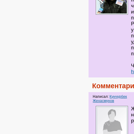
ч
и
п
Р
у
п
у
п
п
Ч
h
Комментари
Написал:
Кунчурбек
Жехасмунов
Ж
н
р