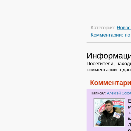
Категория:
Новос
Комментарии:
по
Информац
Посетители, наход
комментарии в дан
Комментари
Написал:
Алексей Соко
Е
м
з
к
л
о