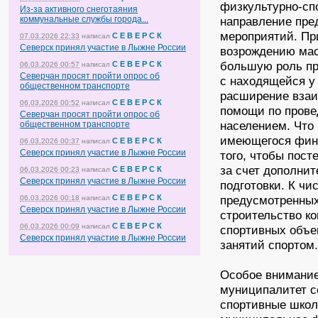
физкультурно-сп
Из-за активного снеготаяния
коммунальные службы города...
направление пре
мероприятий. Пр
С Е В Е Р С К
07.03.2026 22:33
написал
Северск принял участие в Лыжне России
возрождению мас
большую роль пр
С Е В Е Р С К
06.03.2026 00:57
написал
Северчан просят пройти опрос об
с находящейся у
общественном транспорте
расширение взаи
С Е В Е Р С К
06.03.2026 00:52
написал
помощи по прове
Северчан просят пройти опрос об
населением. Что
общественном транспорте
имеющегося фина
С Е В Е Р С К
06.03.2026 00:37
написал
Северск принял участие в Лыжне России
того, чтобы пос
за счет дополнит
С Е В Е Р С К
06.03.2026 00:23
написал
Северск принял участие в Лыжне России
подготовки. К ч
С Е В Е Р С К
предусмотренных
06.03.2026 00:18
написал
Северск принял участие в Лыжне России
строительство к
С Е В Е Р С К
06.03.2026 00:09
написал
спортивных объе
Северск принял участие в Лыжне России
занятий спортом
Особое внимание
муниципалитет с
спортивные школ