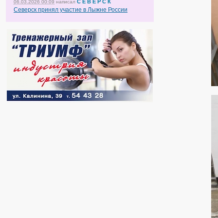
С Е В Е Р С К
06.03.2026 00:09
написал
Северск принял участие в Лыжне России