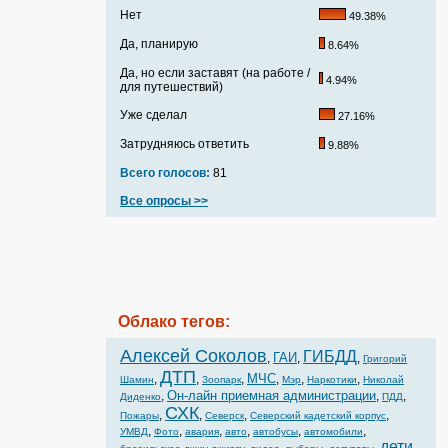
Нет
49.38%
Да, планирую
8.64%
Да, но если заставят (на работе /
4.94%
для путешествий)
Уже сделал
27.16%
Затрудняюсь ответить
9.88%
Всего голосов:
81
Все опросы >>
Облако тегов:
Алексей Соколов
ГИБДД
ГАИ
,
,
,
Григорий
ДТП
МЧС
,
,
,
,
,
,
Шамин
Зоопарк
Мэр
Наркотики
Николай
Он-лайн приемная администрации
,
,
,
Диденко
ПДД
СХК
,
,
,
,
Пожары
Северск
Северский кадетский корпус
,
,
,
,
,
,
УМВД
Фото
авария
авто
автобусы
автомобили
дети