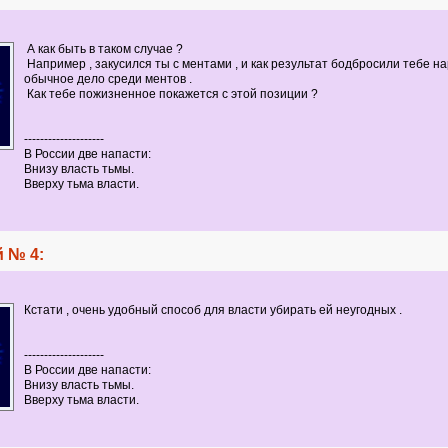
А как быть в таком случае ?
Например , закусился ты с ментами , и как результат бодбросили тебе нар
обычное дело среди ментов .
Как тебе пожизненное покажется с этой позиции ?
--------------------
В России две напасти:
Внизу власть тьмы.
Вверху тьма власти.
 № 4:
Кстати , очень удобный способ для власти убирать ей неугодных .
--------------------
В России две напасти:
Внизу власть тьмы.
Вверху тьма власти.