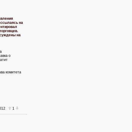
авления
 ссылаясь на
ентировал
торговцев.
осуждены на
а
авка о
ратит
ава комитета
2012
1