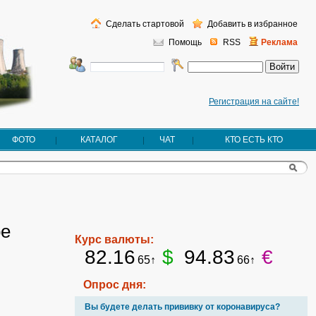
Сделать стартовой
Добавить в избранное
Помощь
RSS
Реклама
Регистрация на сайте!
ФОТО
КАТАЛОГ
ЧАТ
КТО ЕСТЬ КТО
ое
Курс валюты:
82.16
$
94.83
€
65↑
66↑
Опрос дня:
Вы будете делать прививку от коронавируса?