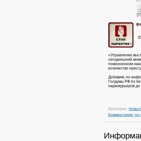
фе
С
«Управление выст
сегодняшний моме
пожизненном нака
количество прест
Добавим, по инфо
Госдумы РФ по бе
наркокурьеров до
Категория:
Новос
Комментарии:
по
Информа