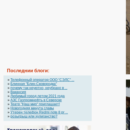
Последнии блоги:
»
Телефонный оператор OOO “СЭЛС” ...
»
Блинная "Блин.Сковородка"
»
почему так неуютно, неубрано в ...
»
Вакансия
»
Любимый город летом 2021 года
»
АЗС Газпромнефть в Северске
»
Театр "Наш мир" приглашает!
»
Новогодняя минута славы
»
Утерен телефон Redmi note 8 pr ...
»
розыгрыш или хулиганство?