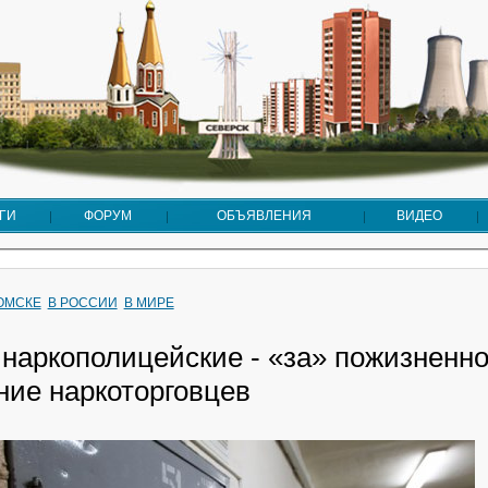
ГИ
ФОРУМ
ОБЪЯВЛЕНИЯ
ВИДЕО
ТОМСКЕ
В РОССИИ
В МИРЕ
 наркополицейские - «за» пожизненн
ние наркоторговцев