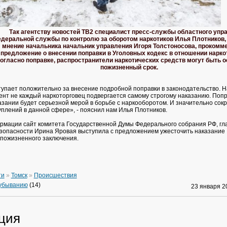
Так агентству
новостей ТВ2 специалист пресс-службы областного упр
деральной службы по контролю за оборотом наркотиков Илья Плотников,
мнение начальника начальник управления Игоря Толстоносова, прокомм
предложение о внесении поправки в Уголовных кодекс в отношении нарко
огласно поправке, распространители наркотических средств могут быть 
пожизненный срок.
упает положительно за внесение подробной поправки в законодательство. Н
нт не каждый наркоторговец подвергается самому строгому наказанию. Попр
зании будет серьезной мерой в борьбе с наркооборотом. И значительно сок
уплений в данной сфере», - пояснил нам Илья Плотников.
рмации сайт комитета Государственной Думы Федерального собрания РФ, гл
зопасности Ирина Яровая выступила с предложением ужесточить наказание
 пожизненного заключения.
ти
»
Томск
»
Происшествия
 убыванию
(14)
23 января 
ция