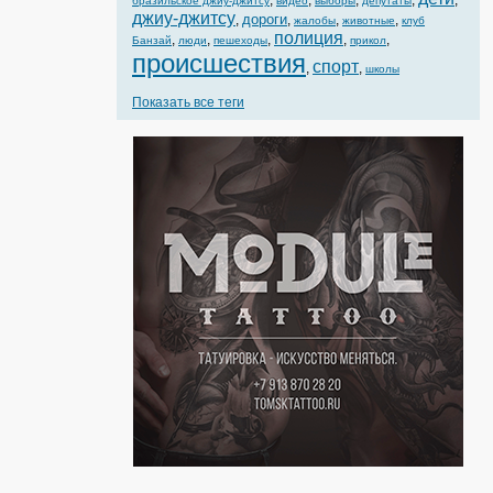
,
,
,
,
,
бразильское джиу-джитсу
видео
выборы
депутаты
джиу-джитсу
дороги
,
,
,
,
жалобы
животные
клуб
полиция
,
,
,
,
,
Банзай
люди
пешеходы
прикол
происшествия
спорт
,
,
школы
Показать все теги