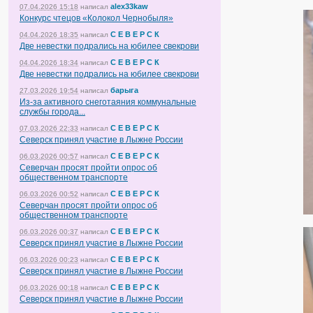
alex33kaw
07.04.2026 15:18
написал
Конкурс чтецов «Колокол Чернобыля»
С Е В Е Р С К
04.04.2026 18:35
написал
Две невестки подрались на юбилее свекрови
С Е В Е Р С К
04.04.2026 18:34
написал
Две невестки подрались на юбилее свекрови
барыга
27.03.2026 19:54
написал
Из-за активного снеготаяния коммунальные
службы города...
С Е В Е Р С К
07.03.2026 22:33
написал
Северск принял участие в Лыжне России
С Е В Е Р С К
06.03.2026 00:57
написал
Северчан просят пройти опрос об
общественном транспорте
С Е В Е Р С К
06.03.2026 00:52
написал
Северчан просят пройти опрос об
общественном транспорте
С Е В Е Р С К
06.03.2026 00:37
написал
Северск принял участие в Лыжне России
С Е В Е Р С К
06.03.2026 00:23
написал
Северск принял участие в Лыжне России
С Е В Е Р С К
06.03.2026 00:18
написал
Северск принял участие в Лыжне России