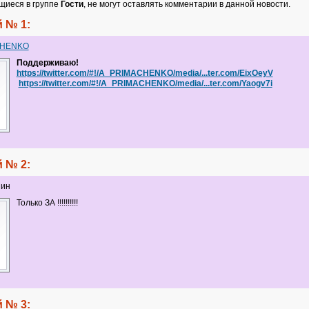
щиеся в группе
Гости
, не могут оставлять комментарии в данной новости.
 № 1:
CHENKO
Поддерживаю!
https://twitter.com/#!/A_PRIMACHENKO/media/...ter.com/EixOeyV
https://twitter.com/#!/A_PRIMACHENKO/media/...ter.com/Yaogv7i
 № 2:
нин
Только ЗА !!!!!!!!!!
 № 3: