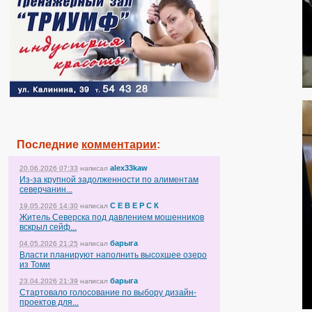
Последние
комментарии
:
alex33kaw
20.06.2026 07:33
написал
Из-за крупной задолженности по алиментам
северчанин...
С Е В Е Р С К
19.05.2026 14:30
написал
Житель Северска под давлением мошенников
вскрыл сейф...
барыга
04.05.2026 21:25
написал
Власти планируют наполнить высохшее озеро
из Томи
барыга
23.04.2026 21:39
написал
Стартовало голосование по выбору дизайн-
проектов для...