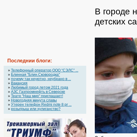
В городе 
детских с
Последнии блоги:
»
Телефонный оператор OOO “СЭЛС” ...
»
Блинная "Блин.Сковородка"
»
почему так неуютно, неубрано в ...
»
Вакансия
»
Любимый город летом 2021 года
»
АЗС Газпромнефть в Северске
»
Театр "Наш мир" приглашает!
»
Новогодняя минута славы
»
Утерен телефон Redmi note 8 pr ...
»
розыгрыш или хулиганство?