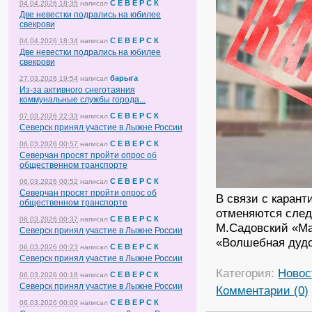
С Е В Е Р С К
04.04.2026 18:35
написал
Две невестки подрались на юбилее
свекрови
С Е В Е Р С К
04.04.2026 18:34
написал
Две невестки подрались на юбилее
свекрови
барыга
27.03.2026 19:54
написал
Из-за активного снеготаяния
коммунальные службы города...
С Е В Е Р С К
07.03.2026 22:33
написал
Северск принял участие в Лыжне России
С Е В Е Р С К
06.03.2026 00:57
написал
Северчан просят пройти опрос об
общественном транспорте
С Е В Е Р С К
06.03.2026 00:52
написал
Северчан просят пройти опрос об
В связи с каран
общественном транспорте
отменяются след
С Е В Е Р С К
06.03.2026 00:37
написал
М.Садовский «Ма
Северск принял участие в Лыжне России
«Волшебная дудо
С Е В Е Р С К
06.03.2026 00:23
написал
Северск принял участие в Лыжне России
Категория:
Новос
С Е В Е Р С К
06.03.2026 00:18
написал
Северск принял участие в Лыжне России
Комментарии (0)
С Е В Е Р С К
06.03.2026 00:09
написал