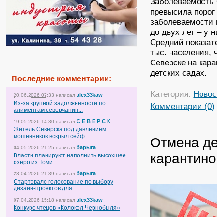
Заболеваемость 
превысила порог 
заболеваемости 
до двух лет – у 
Средний показат
тыс. населения, 
Северске на кара
детских садах.
Последние
комментарии
:
Категория:
Новос
alex33kaw
20.06.2026 07:33
написал
Из-за крупной задолженности по
Комментарии (0)
алиментам северчанин...
С Е В Е Р С К
19.05.2026 14:30
написал
Житель Северска под давлением
мошенников вскрыл сейф...
Отмена де
барыга
04.05.2026 21:25
написал
карантин
Власти планируют наполнить высохшее
озеро из Томи
барыга
23.04.2026 21:39
написал
Стартовало голосование по выбору
дизайн-проектов для...
alex33kaw
07.04.2026 15:18
написал
Конкурс чтецов «Колокол Чернобыля»