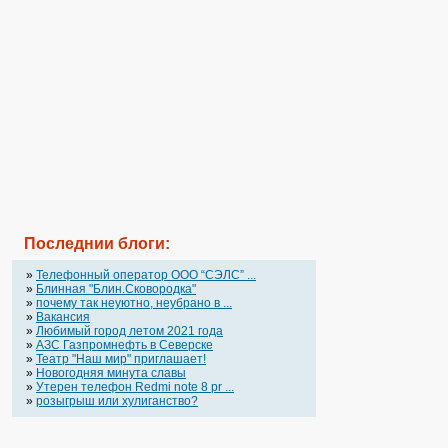
Последнии блоги:
»
Телефонный оператор OOO “СЭЛС” ...
»
Блинная "Блин.Сковородка"
»
почему так неуютно, неубрано в ...
»
Вакансия
»
Любимый город летом 2021 года
»
АЗС Газпромнефть в Северске
»
Театр "Наш мир" приглашает!
»
Новогодняя минута славы
»
Утерен телефон Redmi note 8 pr ...
»
розыгрыш или хулиганство?