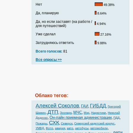
Нет
49.38%
Да, планирую
8.64%
Да, но если заставят (на работе /
4.94%
для путешествий)
Уже сделал
27.16%
Затрудняюсь ответить
9.88%
Всего голосов:
81
Все опросы >>
Облако тегов:
Алексей Соколов
ГИБДД
ГАИ
,
,
,
Григорий
ДТП
МЧС
,
,
,
,
,
,
Шамин
Зоопарк
Мэр
Наркотики
Николай
Он-лайн приемная администрации
,
,
,
Диденко
ПДД
СХК
,
,
,
,
Пожары
Северск
Северский кадетский корпус
,
,
,
,
,
,
УМВД
Фото
авария
авто
автобусы
автомобили
дети