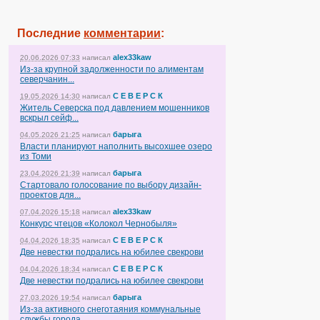
Последние
комментарии
:
alex33kaw
20.06.2026 07:33
написал
Из-за крупной задолженности по алиментам
северчанин...
С Е В Е Р С К
19.05.2026 14:30
написал
Житель Северска под давлением мошенников
вскрыл сейф...
барыга
04.05.2026 21:25
написал
Власти планируют наполнить высохшее озеро
из Томи
барыга
23.04.2026 21:39
написал
Стартовало голосование по выбору дизайн-
проектов для...
alex33kaw
07.04.2026 15:18
написал
Конкурс чтецов «Колокол Чернобыля»
С Е В Е Р С К
04.04.2026 18:35
написал
Две невестки подрались на юбилее свекрови
С Е В Е Р С К
04.04.2026 18:34
написал
Две невестки подрались на юбилее свекрови
барыга
27.03.2026 19:54
написал
Из-за активного снеготаяния коммунальные
службы города...