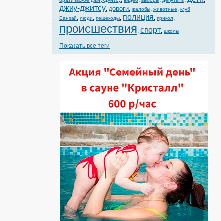
,
,
,
,
,
бразильское джиу-джитсу
видео
выборы
депутаты
джиу-джитсу
дороги
,
,
,
,
жалобы
животные
клуб
полиция
,
,
,
,
,
Банзай
люди
пешеходы
прикол
происшествия
спорт
,
,
школы
Показать все теги