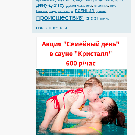
,
,
,
,
,
бразильское джиу-джитсу
видео
выборы
депутаты
джиу-джитсу
дороги
,
,
,
,
жалобы
животные
клуб
полиция
,
,
,
,
,
Банзай
люди
пешеходы
прикол
происшествия
спорт
,
,
школы
Показать все теги