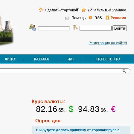
Сделать стартовой
Добавить в избранное
Помощь
RSS
Реклама
Регистрация на сайте!
ФОТО
КАТАЛОГ
ЧАТ
КТО ЕСТЬ КТО
Курс валюты:
82.16
$
94.83
€
65↓
66↓
Опрос дня:
Вы будете делать прививку от коронавируса?