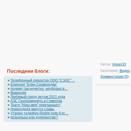
Автор:
mixan33
Последнии блоги:
Категория:
Видео
Комментарии (0)
»
Телефонный оператор OOO “СЭЛС” ...
»
Блинная "Блин.Сковородка"
»
почему так неуютно, неубрано в ...
»
Вакансия
»
Любимый город летом 2021 года
»
АЗС Газпромнефть в Северске
»
Театр "Наш мир" приглашает!
»
Новогодняя минута славы
»
Утерен телефон Redmi note 8 pr ...
»
розыгрыш или хулиганство?