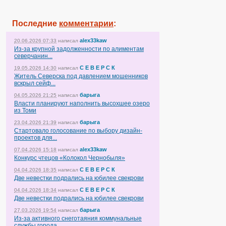
Последние
комментарии
:
alex33kaw
20.06.2026 07:33
написал
Из-за крупной задолженности по алиментам
северчанин...
С Е В Е Р С К
19.05.2026 14:30
написал
Житель Северска под давлением мошенников
вскрыл сейф...
барыга
04.05.2026 21:25
написал
Власти планируют наполнить высохшее озеро
из Томи
барыга
23.04.2026 21:39
написал
Стартовало голосование по выбору дизайн-
проектов для...
alex33kaw
07.04.2026 15:18
написал
Конкурс чтецов «Колокол Чернобыля»
С Е В Е Р С К
04.04.2026 18:35
написал
Две невестки подрались на юбилее свекрови
С Е В Е Р С К
04.04.2026 18:34
написал
Две невестки подрались на юбилее свекрови
барыга
27.03.2026 19:54
написал
Из-за активного снеготаяния коммунальные
службы города...