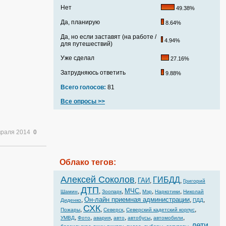
Нет
49.38%
Да, планирую
8.64%
Да, но если заставят (на работе /
4.94%
для путешествий)
Уже сделал
27.16%
Затрудняюсь ответить
9.88%
Всего голосов:
81
Все опросы >>
враля 2014
0
Облако тегов:
Алексей Соколов
ГИБДД
ГАИ
,
,
,
Григорий
ДТП
МЧС
,
,
,
,
,
,
Шамин
Зоопарк
Мэр
Наркотики
Николай
Он-лайн приемная администрации
,
,
,
Диденко
ПДД
СХК
,
,
,
,
Пожары
Северск
Северский кадетский корпус
,
,
,
,
,
,
УМВД
Фото
авария
авто
автобусы
автомобили
дети