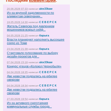
Последние
комментарии
:
alex33kaw
20.06.2026 07:33
написал
Из-за крупной задолженности по
алиментам северчанин...
С Е В Е Р С К
19.05.2026 14:30
написал
Житель Северска под давлением
мошенников вскрыл сейф...
барыга
04.05.2026 21:25
написал
Власти планируют наполнить высохшее
озеро из Томи
барыга
23.04.2026 21:39
написал
Стартовало голосование по выбору
дизайн-проектов для...
alex33kaw
07.04.2026 15:18
написал
Конкурс чтецов «Колокол Чернобыля»
С Е В Е Р С К
04.04.2026 18:35
написал
Две невестки подрались на юбилее
свекрови
С Е В Е Р С К
04.04.2026 18:34
написал
Две невестки подрались на юбилее
свекрови
барыга
27.03.2026 19:54
написал
Из-за активного снеготаяния
коммунальные службы города...