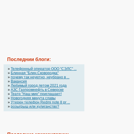
Последнии блоги:
»
Телефонный оператор OOO “СЭЛС” ...
»
Блинная "Блин.Сковородка"
»
почему так неуютно, неубрано в ...
»
Вакансия
»
Любимый город летом 2021 года
»
АЗС Газпромнефть в Северске
»
Театр "Наш мир" приглашает!
»
Новогодняя минута славы
»
Утерен телефон Redmi note 8 pr ...
»
розыгрыш или хулиганство?