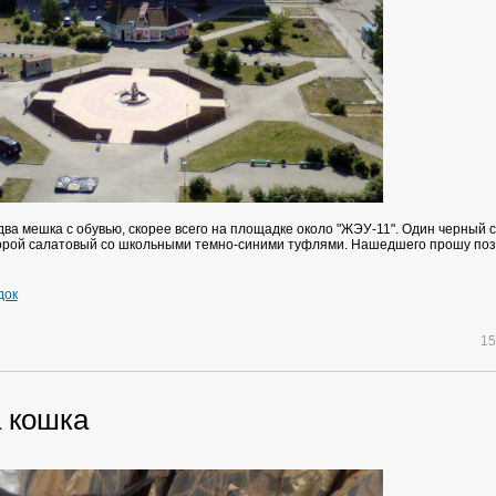
два мешка с обувью, скорее всего на площадке около "ЖЭУ-11". Один черный 
торой салатовый со школьными темно-синими туфлями. Нашедшего прошу по
док
15
 кошка