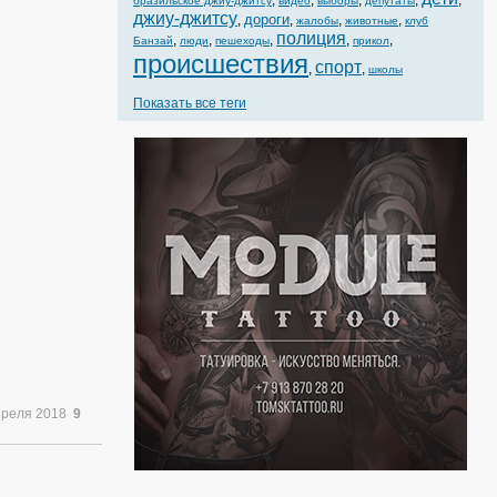
,
,
,
,
,
бразильское джиу-джитсу
видео
выборы
депутаты
джиу-джитсу
дороги
,
,
,
,
жалобы
животные
клуб
полиция
,
,
,
,
,
Банзай
люди
пешеходы
прикол
происшествия
спорт
,
,
школы
Показать все теги
преля 2018
9