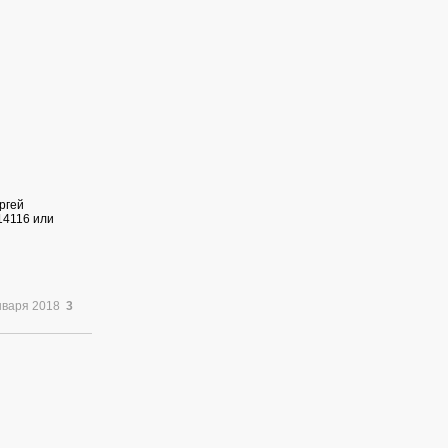
ргей
14116 или
нваря 2018
3