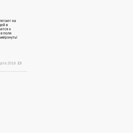
летает на
дей в
ется к
 в поле
амёрзнуть!
арта 2018
23