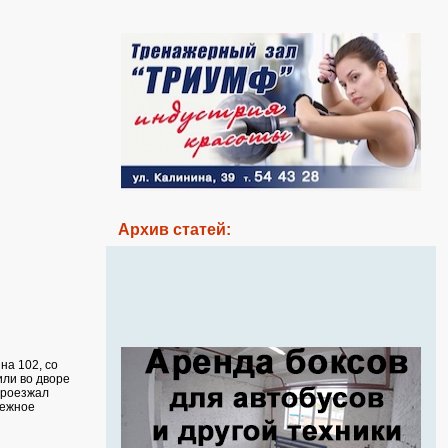
Архив статей:
на 102, со
или во дворе
 проезжал
нежное