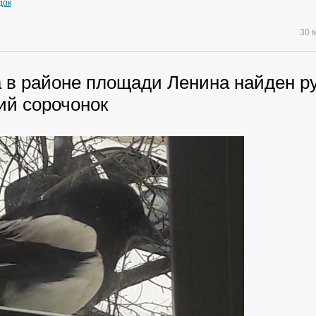
док
30 
а в районе площади Ленина найден р
ий сорочонок