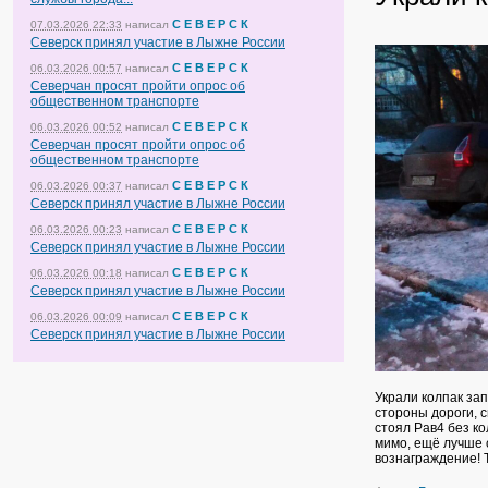
С Е В Е Р С К
07.03.2026 22:33
написал
Северск принял участие в Лыжне России
С Е В Е Р С К
06.03.2026 00:57
написал
Северчан просят пройти опрос об
общественном транспорте
С Е В Е Р С К
06.03.2026 00:52
написал
Северчан просят пройти опрос об
общественном транспорте
С Е В Е Р С К
06.03.2026 00:37
написал
Северск принял участие в Лыжне России
С Е В Е Р С К
06.03.2026 00:23
написал
Северск принял участие в Лыжне России
С Е В Е Р С К
06.03.2026 00:18
написал
Северск принял участие в Лыжне России
С Е В Е Р С К
06.03.2026 00:09
написал
Северск принял участие в Лыжне России
Украли колпак зап
стороны дороги, с
стоял Рав4 без ко
мимо, ещё лучше 
вознаграждение! 