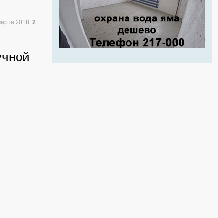
марта 2018
2
учной