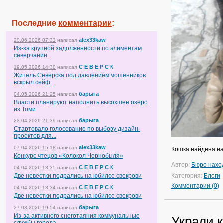
Последние
комментарии
:
alex33kaw
20.06.2026 07:33
написал
Из-за крупной задолженности по алиментам
северчанин...
С Е В Е Р С К
19.05.2026 14:30
написал
Житель Северска под давлением мошенников
вскрыл сейф...
барыга
04.05.2026 21:25
написал
Власти планируют наполнить высохшее озеро
из Томи
барыга
23.04.2026 21:39
написал
Стартовало голосование по выбору дизайн-
проектов для...
alex33kaw
07.04.2026 15:18
написал
Кошка найдена на 
Конкурс чтецов «Колокол Чернобыля»
Автор:
Бюро нахо
С Е В Е Р С К
04.04.2026 18:35
написал
Две невестки подрались на юбилее свекрови
Категория:
Блоги
Комментарии (0)
С Е В Е Р С К
04.04.2026 18:34
написал
Две невестки подрались на юбилее свекрови
барыга
27.03.2026 19:54
написал
Из-за активного снеготаяния коммунальные
Украли к
службы города...