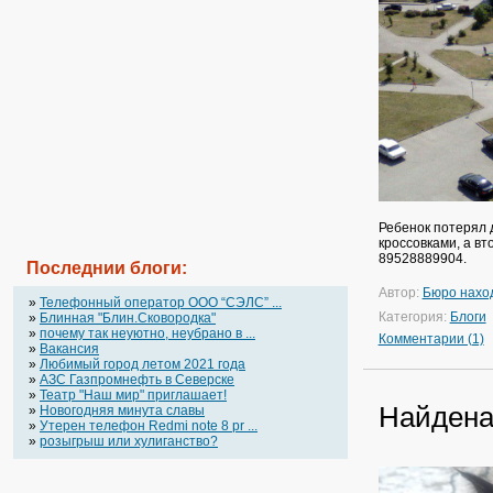
Ребенок потерял 
кроссовками, а в
89528889904.
Последнии блоги:
Автор:
Бюро нахо
»
Телефонный оператор OOO “СЭЛС” ...
Категория:
Блоги
»
Блинная "Блин.Сковородка"
»
почему так неуютно, неубрано в ...
Комментарии (1)
»
Вакансия
»
Любимый город летом 2021 года
»
АЗС Газпромнефть в Северске
»
Театр "Наш мир" приглашает!
Найдена
»
Новогодняя минута славы
»
Утерен телефон Redmi note 8 pr ...
»
розыгрыш или хулиганство?