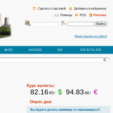
Сделать стартовой
Добавить в избранное
Помощь
RSS
Реклама
Регистрация на сайте!
ФОТО
КАТАЛОГ
ЧАТ
КТО ЕСТЬ КТО
Курс валюты:
82.16
$
94.83
€
65↑
66↑
Опрос дня:
Вы будете делать прививку от коронавируса?