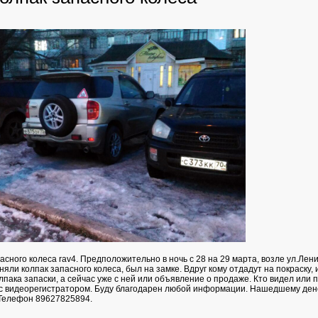
асного колеса rav4. Предположительно в ночь с 28 на 29 марта, возле ул.Лени
няли колпак запасного колеса, был на замке. Вдруг кому отдадут на покраску, 
лпака запаски, а сейчас уже с ней или объявление о продаже. Кто видел или
с видеорегистратором. Буду благодарен любой информации. Нашедшему де
Телефон 89627825894.