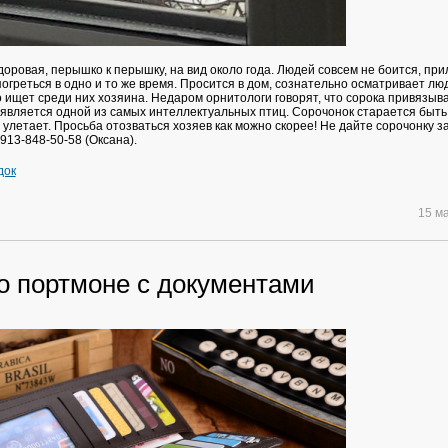
оровая, перышко к перышку, на вид около года. Людей совсем не боится, при
погреться в одно и то же время. Просится в дом, сознательно осматривает лю
о ищет среди них хозяина. Недаром орнитологи говорят, что сорока привязыва
 является одной из самых интеллектуальных птиц. Сорочонок старается быть
 улетает. Просьба отозваться хозяев как можно скорее! Не дайте сорочонку з
-913-848-50-58 (Оксана).
док
15 м
о портмоне с документами