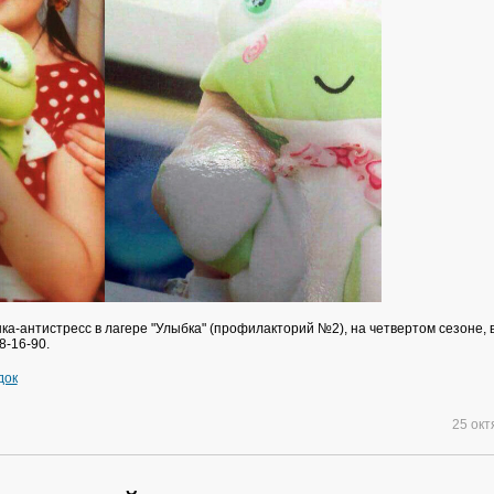
а-антистресс в лагере "Улыбка" (профилакторий №2), на четвертом сезоне, в
8-16-90.
док
25 ок