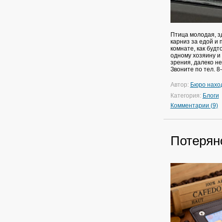
Птица молодая, зд
карниз за едой и 
комнате, как будт
одному хозяину и
зрения, далеко не
Звоните по тел. 8
Автор:
Бюро нахо
Категория:
Блоги
Комментарии (9)
Потерян