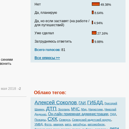
Нет
49.38%
Да, планирую
8.64%
Да, но если заставят (на работе /
4.94%
для путешествий)
Уже сделал
27.16%
Затрудняюсь ответить
9.88%
Всего голосов:
81
Все опросы >>
с синими
звонить
 мая 2018
-2
Облако тегов:
Алексей Соколов
ГИБДД
ГАИ
,
,
,
Григорий
ДТП
МЧС
,
,
,
,
,
,
Шамин
Зоопарк
Мэр
Наркотики
Николай
Он-лайн приемная администрации
,
,
,
Диденко
ПДД
СХК
,
,
,
,
Пожары
Северск
Северский кадетский корпус
,
,
,
,
,
,
УМВД
Фото
авария
авто
автобусы
автомобили
дети