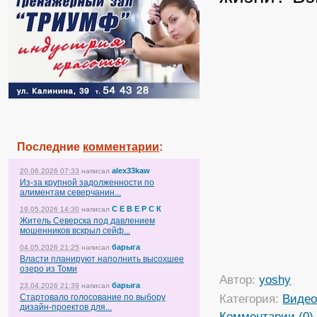
Последние
комментарии
:
alex33kaw
20.06.2026 07:33
написал
Из-за крупной задолженности по
алиментам северчанин...
С Е В Е Р С К
19.05.2026 14:30
написал
Житель Северска под давлением
мошенников вскрыл сейф...
барыга
04.05.2026 21:25
написал
Власти планируют наполнить высохшее
озеро из Томи
Автор:
yoshy
барыга
23.04.2026 21:39
написал
Категория:
Виде
Стартовало голосование по выбору
дизайн-проектов для...
Комментарии (0)