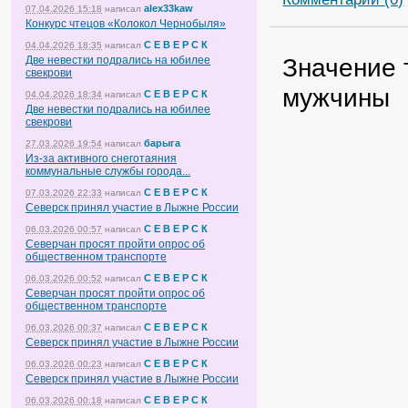
alex33kaw
07.04.2026 15:18
написал
Конкурс чтецов «Колокол Чернобыля»
С Е В Е Р С К
04.04.2026 18:35
написал
Значение 
Две невестки подрались на юбилее
свекрови
мужчины
С Е В Е Р С К
04.04.2026 18:34
написал
Две невестки подрались на юбилее
свекрови
барыга
27.03.2026 19:54
написал
Из-за активного снеготаяния
коммунальные службы города...
С Е В Е Р С К
07.03.2026 22:33
написал
Северск принял участие в Лыжне России
С Е В Е Р С К
06.03.2026 00:57
написал
Северчан просят пройти опрос об
общественном транспорте
С Е В Е Р С К
06.03.2026 00:52
написал
Северчан просят пройти опрос об
общественном транспорте
С Е В Е Р С К
06.03.2026 00:37
написал
Северск принял участие в Лыжне России
С Е В Е Р С К
06.03.2026 00:23
написал
Северск принял участие в Лыжне России
С Е В Е Р С К
06.03.2026 00:18
написал