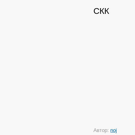
СКК
Автор:
noj