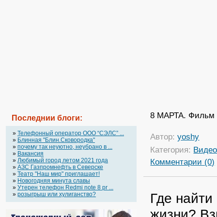
8 МАРТА. Фильм 
Последнии блоги:
»
Телефонный оператор OOO “СЭЛС” ...
Автор:
yoshy
»
Блинная "Блин.Сковородка"
»
почему так неуютно, неубрано в ...
Категория:
Виде
»
Вакансия
»
Любимый город летом 2021 года
Комментарии (0)
»
АЗС Газпромнефть в Северске
»
Театр "Наш мир" приглашает!
»
Новогодняя минута славы
»
Утерен телефон Redmi note 8 pr ...
Где найти
»
розыгрыш или хулиганство?
жизни? Вз