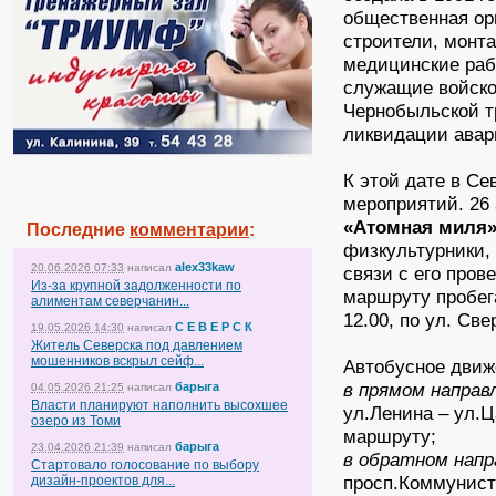
общественная ор
строители, монт
медицинские раб
служащие войско
Чернобыльской т
ликвидации авар
К этой дате в С
мероприятий. 26 
«Атомная миля
Последние
комментарии
:
физкультурники,
alex33kaw
20.06.2026 07:33
написал
связи с его про
Из-за крупной задолженности по
маршруту пробега
алиментам северчанин...
12.00, по ул. Све
С Е В Е Р С К
19.05.2026 14:30
написал
Житель Северска под давлением
мошенников вскрыл сейф...
Автобусное движ
в прямом направ
барыга
04.05.2026 21:25
написал
Власти планируют наполнить высохшее
ул.Ленина – ул.Ц
озеро из Томи
маршруту;
барыга
23.04.2026 21:39
написал
в обратном напр
Стартовало голосование по выбору
просп.Коммунист
дизайн-проектов для...