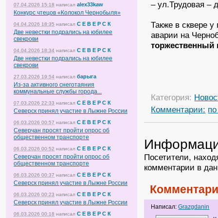
– ул.Трудовая – 
alex33kaw
07.04.2026 15:18
написал
Конкурс чтецов «Колокол Чернобыля»
Также в сквере 
С Е В Е Р С К
04.04.2026 18:35
написал
Две невестки подрались на юбилее
аварии на Черно
свекрови
торжественный 
С Е В Е Р С К
04.04.2026 18:34
написал
Две невестки подрались на юбилее
свекрови
барыга
27.03.2026 19:54
написал
Из-за активного снеготаяния
коммунальные службы города...
Категория:
Новос
С Е В Е Р С К
07.03.2026 22:33
написал
Комментарии:
по
Северск принял участие в Лыжне России
С Е В Е Р С К
06.03.2026 00:57
написал
Северчан просят пройти опрос об
общественном транспорте
Информац
С Е В Е Р С К
06.03.2026 00:52
написал
Посетители, наход
Северчан просят пройти опрос об
общественном транспорте
комментарии в дан
С Е В Е Р С К
06.03.2026 00:37
написал
Северск принял участие в Лыжне России
Комментари
С Е В Е Р С К
06.03.2026 00:23
написал
Северск принял участие в Лыжне России
Написал:
Grazgdanin
С Е В Е Р С К
06.03.2026 00:18
написал