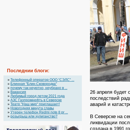
Последнии блоги:
»
Телефонный оператор OOO “СЭЛС” ...
»
Блинная "Блин.Сковородка"
»
почему так неуютно, неубрано в ...
26 апреля будет
»
Вакансия
»
Любимый город летом 2021 года
последствий рад
»
АЗС Газпромнефть в Северске
аварий и катастр
»
Театр "Наш мир" приглашает!
»
Новогодняя минута славы
»
Утерен телефон Redmi note 8 pr ...
В Северске на с
»
розыгрыш или хулиганство?
ликвидации посл
создана в 1991 г