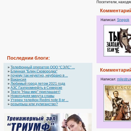
Посетители, находя
Комментарий
Написал:
Snegok
Последнии блоги:
»
Телефонный оператор OOO “СЭЛС” ...
Комментарий
»
Блинная "Блин.Сковородка"
»
почему так неуютно, неубрано в ...
Написал:
milestru
»
Вакансия
»
Любимый город летом 2021 года
»
АЗС Газпромнефть в Северске
»
Театр "Наш мир" приглашает!
»
Новогодняя минута славы
»
Утерен телефон Redmi note 8 pr ...
»
розыгрыш или хулиганство?