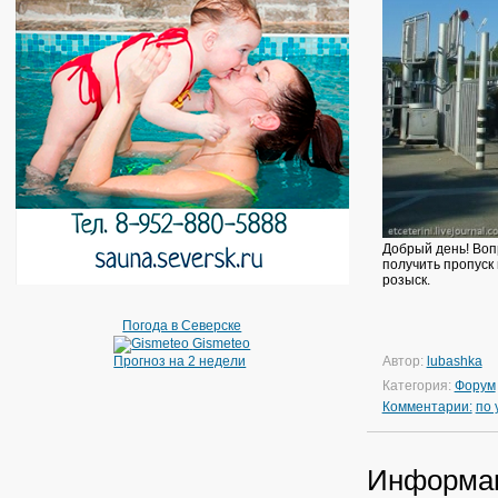
Добрый день! Воп
получить пропуск 
розыск.
Погода в Северске
Gismeteo
Прогноз на 2 недели
Автор:
lubashka
Категория:
Форум
Комментарии:
по
Информа