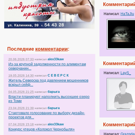
Комментарий
Написал:
HaTaJlu
Последние
комментарии
:
alex33kaw
20.06.2026 07:33
написал
Комментарий
Из-за крупной задолженности по алиментам
северчанин...
Написал:
LayS_
С Е В Е Р С К
19.05.2026 14:30
написал
Житель Северска под давлением мошенников
вскрыл сейф...
барыга
04.05.2026 21:25
написал
Власти планируют наполнить высохшее озеро
из Томи
барыга
23.04.2026 21:39
написал
Стартовало голосование по выбору дизайн-
проектов для...
Комментарий
alex33kaw
07.04.2026 15:18
написал
Конкурс чтецов «Колокол Чернобыля»
Написал:
Grazgda