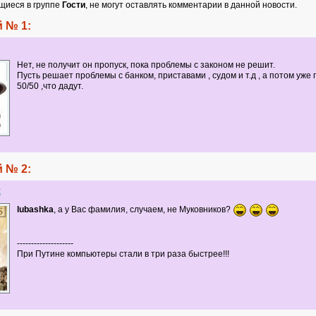
щиеся в группе
Гости
, не могут оставлять комментарии в данной новости.
 № 1:
Нет, не получит он пропуск, пока проблемы с законом не решит.
Пусть решает проблемы с банком, приставами , судом и т.д , а потом уже 
50/50 ,что дадут.
 № 2:
x
lubashka
, а у Вас фамилия, случаем, не Муковников?
--------------------
При Путине компьютеры стали в три раза быстрее!!!