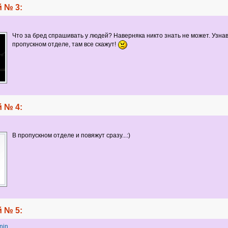
 № 3:
Что за бред спрашивать у людей? Наверняка никто знать не может. Узнав
пропускном отделе, там все скажут!
 № 4:
В пропускном отделе и повяжут сразу...:)
 № 5:
nin