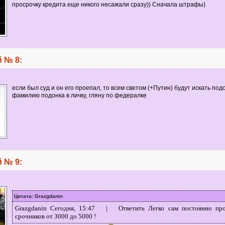
просрочку кредита еще никого несажали сразу)) Сначала штрафы)
 № 8:
если был суд и он его проепал, то всем светом (+Путин) будут искать подо
фамилию подонка в личку, гляну по федералке
 № 9:
Цитата: Grazgdanin
Grazgdanin Сегодня, 15:47 | Ответить Легко сам постоянно про
срочников от 3000 до 5000 !