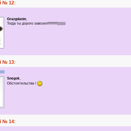
 № 12:
Grazgdanin
,
Тогда ты дорого завозил!!!!!!!!!!!)))))))
 № 13:
nin
Snegok
,
Обстоятельства !
 № 14: