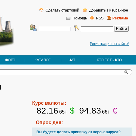
Сделать стартовой
Добавить в избранное
Помощь
RSS
Реклама
Регистрация на сайте!
ФОТО
КАТАЛОГ
ЧАТ
КТО ЕСТЬ КТО
я
Курс валюты:
82.16
$
94.83
€
65↓
66↓
Опрос дня:
Вы будете делать прививку от коронавируса?