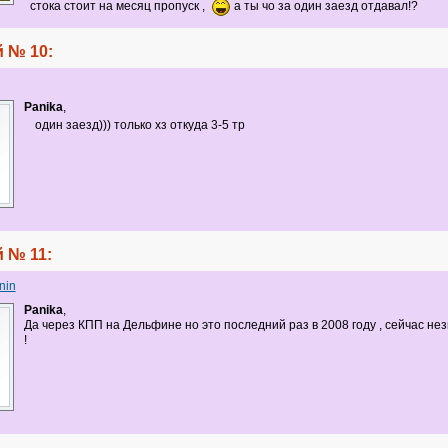
стока стоит на месяц пропуск ,
а ты чо за один заезд отдавал!?
 № 10:
Panika
,
один заезд))) только хз откуда 3-5 тр
 № 11:
nin
Panika
,
Да через КПП на Дельфине но это последний раз в 2008 году , сейчас нез
!