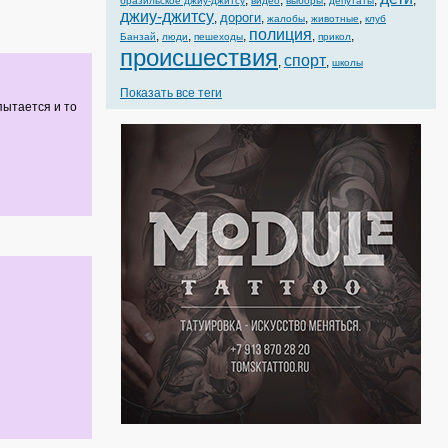
,
,
,
,
,
бразильское джиу-джитсу
видео
выборы
депутаты
джиу-джитсу
дороги
,
,
,
,
жалобы
животные
клуб
полиция
,
,
,
,
,
Банзай
люди
пешеходы
прикол
происшествия
спорт
,
,
школы
Показать все теги
пытается и то