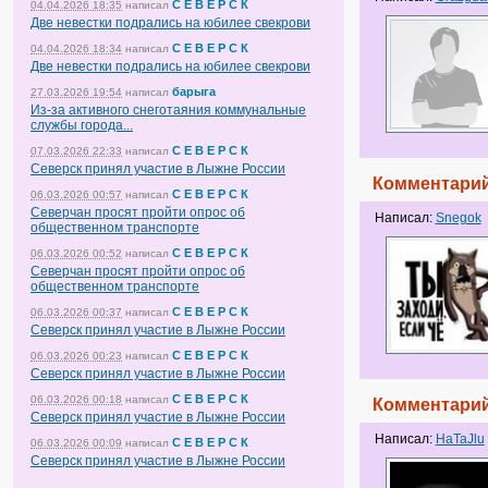
С Е В Е Р С К
04.04.2026 18:35
написал
Две невестки подрались на юбилее свекрови
С Е В Е Р С К
04.04.2026 18:34
написал
Две невестки подрались на юбилее свекрови
барыга
27.03.2026 19:54
написал
Из-за активного снеготаяния коммунальные
службы города...
С Е В Е Р С К
07.03.2026 22:33
написал
Северск принял участие в Лыжне России
Комментарий
С Е В Е Р С К
06.03.2026 00:57
написал
Северчан просят пройти опрос об
Написал:
Snegok
общественном транспорте
С Е В Е Р С К
06.03.2026 00:52
написал
Северчан просят пройти опрос об
общественном транспорте
С Е В Е Р С К
06.03.2026 00:37
написал
Северск принял участие в Лыжне России
С Е В Е Р С К
06.03.2026 00:23
написал
Северск принял участие в Лыжне России
С Е В Е Р С К
06.03.2026 00:18
написал
Комментарий
Северск принял участие в Лыжне России
Написал:
HaTaJlu
С Е В Е Р С К
06.03.2026 00:09
написал
Северск принял участие в Лыжне России