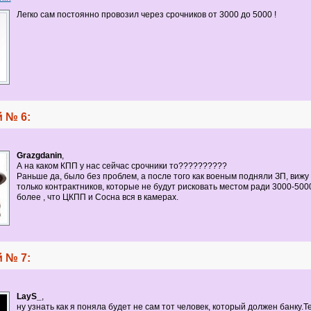
Легко сам постоянно провозил через срочников от 3000 до 5000 !
 № 6:
Grazgdanin
,
А на каком КПП у нас сейчас срочники то??????????
Раньше да, было без проблем, а после того как военым подняли ЗП, вижу
только контрактников, которые не будут рисковать местом ради 3000-500
более , что ЦКПП и Сосна вся в камерах.
 № 7:
LayS_
,
ну узнать как я поняла будет не сам тот человек, который должен банку.Т