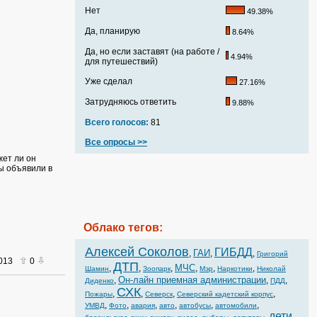
Нет
49.38%
Да, планирую
8.64%
Да, но если заставят (на работе /
4.94%
для путешествий)
Уже сделал
27.16%
Затрудняюсь ответить
9.88%
Всего голосов:
81
Все опросы >>
жет ли он
ы объявили в
Облако тегов:
Алексей Соколов
ГИБДД
ГАИ
,
,
,
Григорий
2013
0
ДТП
МЧС
,
,
,
,
,
,
Шамин
Зоопарк
Мэр
Наркотики
Николай
Он-лайн приемная администрации
,
,
,
Диденко
ПДД
СХК
,
,
,
,
Пожары
Северск
Северский кадетский корпус
,
,
,
,
,
,
УМВД
Фото
авария
авто
автобусы
автомобили
дети