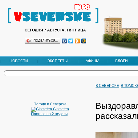
СЕГОДНЯ 7 АВГУСТА , ПЯТНИЦА
ПОДЕЛИТЬСЯ…
НОВОСТИ
ЭКСПЕРТЫ
АФИША
БЛОГИ
В СЕВЕРСКЕ
В ТОМСК
Выздорав
Погода в Северске
Gismeteo
рассказал
Прогноз на 2 недели