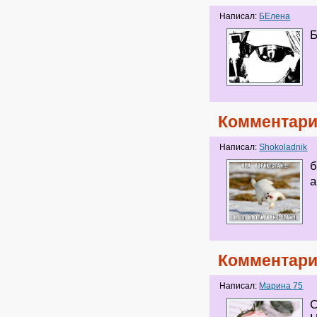
Написал:
БЕлена
Б
Комментари
Написал:
Shokoladnik
б
а
Комментари
Написал:
Марина 75
С