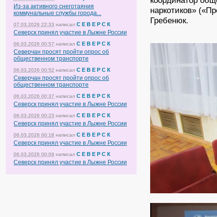
координатор общ
Из-за активного снеготаяния
наркотиков» («Пр
коммунальные службы города...
Гребенюк.
С Е В Е Р С К
07.03.2026 22:33
написал
Северск принял участие в Лыжне России
С Е В Е Р С К
06.03.2026 00:57
написал
Северчан просят пройти опрос об
общественном транспорте
С Е В Е Р С К
06.03.2026 00:52
написал
Северчан просят пройти опрос об
общественном транспорте
С Е В Е Р С К
06.03.2026 00:37
написал
Северск принял участие в Лыжне России
С Е В Е Р С К
06.03.2026 00:23
написал
Северск принял участие в Лыжне России
С Е В Е Р С К
06.03.2026 00:18
написал
Северск принял участие в Лыжне России
С Е В Е Р С К
06.03.2026 00:09
написал
Северск принял участие в Лыжне России