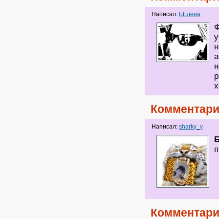
Написал:
БЕлена
Ф
у
н
а
н
р
х
Комментари
Написал:
sharky_y
п
Комментари