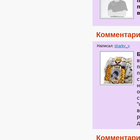
п
п
в
Комментари
Написал:
sharky_y
в
п
п
с
н
о
с
'
в
р
д
Комментари