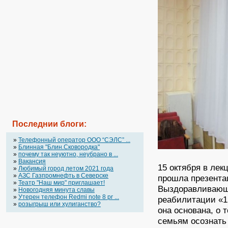
Последнии блоги:
»
Телефонный оператор OOO “СЭЛС” ...
»
Блинная "Блин.Сковородка"
»
почему так неуютно, неубрано в ...
»
Вакансия
15 октября в ле
»
Любимый город летом 2021 года
»
АЗС Газпромнефть в Северске
прошла презента
»
Театр "Наш мир" приглашает!
Выздоравливающи
»
Новогодняя минута славы
»
Утерен телефон Redmi note 8 pr ...
реабилитации «12
»
розыгрыш или хулиганство?
она основана, о 
семьям осознать