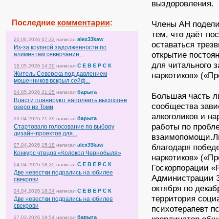
выздоровления.
Последние
комментарии
:
Члены АН подели
тем, что даёт по
alex33kaw
20.06.2026 07:33
написал
оставаться трез
Из-за крупной задолженности по
открытие постоя
алиментам северчанин...
для читального 
С Е В Е Р С К
19.05.2026 14:30
написал
Житель Северска под давлением
наркотиков» («Пр
мошенников вскрыл сейф...
барыга
04.05.2026 21:25
написал
Большая часть л
Власти планируют наполнить высохшее
сообщества зави
озеро из Томи
алкоголиков и н
барыга
23.04.2026 21:39
написал
работы по пробл
Стартовало голосование по выбору
дизайн-проектов для...
взаимопомощи.Ли
alex33kaw
07.04.2026 15:18
написал
благодаря побед
Конкурс чтецов «Колокол Чернобыля»
наркотиков» («Пр
С Е В Е Р С К
04.04.2026 18:35
написал
Госкорпорации «Р
Две невестки подрались на юбилее
Администрации 
свекрови
октября по декаб
С Е В Е Р С К
04.04.2026 18:34
написал
территория соци
Две невестки подрались на юбилее
свекрови
психотерапевт п
барыга
27.03.2026 19:54
написал