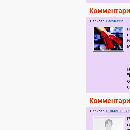
Комментари
Написал:
LadyKatrin
н
с
и
м
-
В
"
о
с
Комментари
Написал:
PRIMACHEN
Р