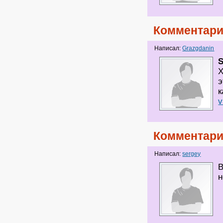
Комментари
Написал:
Grazgdanin
S
э
к
Комментари
Написал:
sergey
В
н